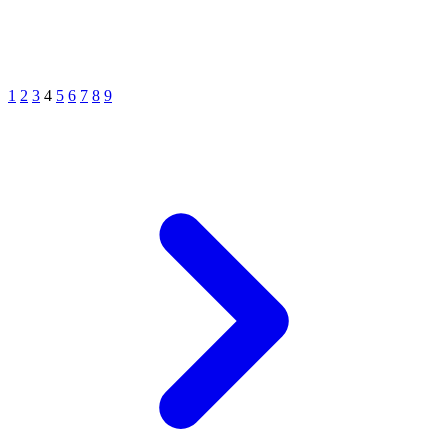
1
2
3
4
5
6
7
8
9
Cửa gỗ Carbon