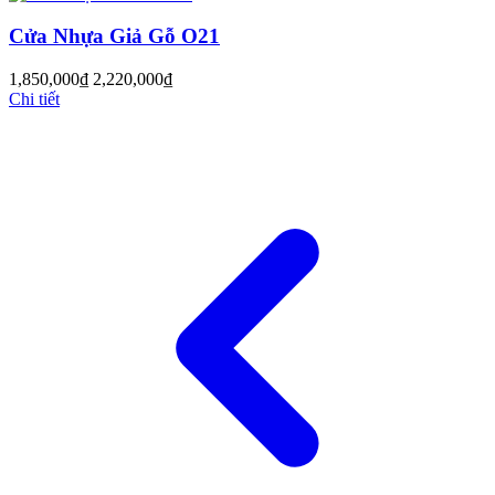
Cửa Nhựa Giả Gỗ O21
Cửa Gỗ Tự Nhiên
1,850,000
₫
2,220,000
₫
Chi tiết
Cửa gỗ An Cường