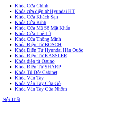
Khóa Cửa Chính
Khóa cửa điện tử Hyundai HT
Quy mô nhà xưởng
Khóa Cửa Khách Sạn
Khóa Cửa Kính
Khóa Cửa Mã Số Mật Khẩu
Khóa Cửa Thẻ Từ
Khóa Cửa Thông Minh
Khóa Điện Tử BOSCH
Khóa Điện Tử Hyundai Hàn Quốc
Khóa Điện Tử KASSLER
Khóa điện tử Osuno
Khóa Điện Tử SHARP
Khóa Tủ Đồ/ Cabinet
Khóa Vân Tay
Khóa Vân Tay Cửa Gỗ
Khóa Vân Tay Cửa Nhôm
Nội Thất
Liên Hệ