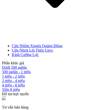
Cửa Nhôm Xingfa Quảng Đông
Cửa Nhựa Lõi Thép Upvc
Các loại cửa
Kính Cường Lực
Phân khúc giá
Dưới 500 nghìn
500 nghìn - 1 triệu
1 triệu - 2 triệu
2 triệu - 4 triệu
4 triệu - 8 triệu
Trên 8 triệu
Hỗ trợ trực tuyến
Tư vấn bán hàng