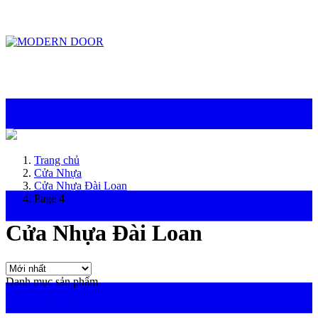
ModernDoor miễn phí giao hàng tại Đà Nẵng, TP.HCM, Biên Hòa và một số khu
vực tại Bình Dương
Trang chủ
Cửa Nhựa
Cửa Nhựa Đài Loan
Page 4
Cửa Nhựa Đài Loan
Danh mục sản phẩm
Cửa chống cháy