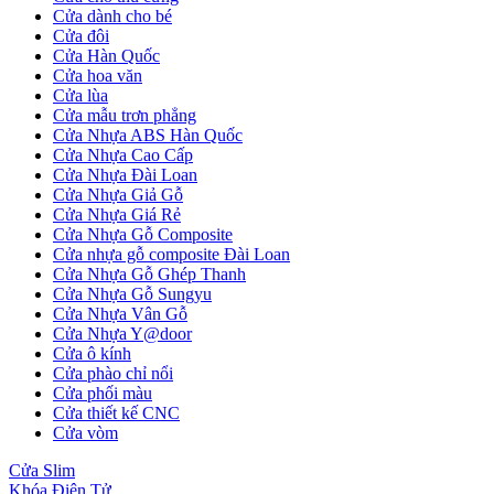
Cửa dành cho bé
Cửa đôi
Cửa Hàn Quốc
Cửa hoa văn
Cửa lùa
Cửa mẫu trơn phẳng
Cửa Nhựa ABS Hàn Quốc
Cửa Nhựa Cao Cấp
Cửa Nhựa Đài Loan
Cửa Nhựa Giả Gỗ
Cửa Nhựa Giá Rẻ
Giới thiệu CEO
Cửa Nhựa Gỗ Composite
Cửa nhựa gỗ composite Đài Loan
Cửa Nhựa Gỗ Ghép Thanh
Cửa Nhựa Gỗ Sungyu
Cửa Nhựa Vân Gỗ
Cửa Nhựa Y@door
Cửa ô kính
Cửa phào chỉ nổi
Cửa phối màu
Cửa thiết kế CNC
Cửa vòm
Cửa Slim
Khóa Điện Tử