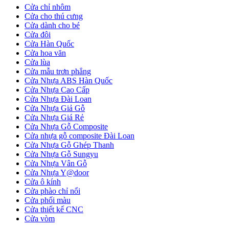
Cửa chỉ nhôm
Cửa cho thú cưng
Cửa dành cho bé
Cửa Gỗ Tự Nhiên
Cửa đôi
Cửa Hàn Quốc
Cửa hoa văn
Cửa lùa
Cửa mẫu trơn phẳng
Cửa Nhựa ABS Hàn Quốc
Cửa Nhựa Cao Cấp
Cửa Nhựa Đài Loan
Cửa Nhựa Giả Gỗ
Cửa Nhựa Giá Rẻ
Cửa Nhựa Gỗ Composite
Cửa nhựa gỗ composite Đài Loan
Cửa Nhựa Gỗ Ghép Thanh
Cửa Nhựa Gỗ Sungyu
Cửa Nhựa Vân Gỗ
Cửa Nhựa Y@door
Cửa ô kính
Cửa phào chỉ nổi
Cửa phối màu
Cửa gỗ An Cường
Cửa thiết kế CNC
Cửa vòm