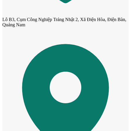
Cửa Nhựa Hàn Quốc
Lô B3, Cụm Công Nghiệp Trảng Nhật 2, Xã Điện Hòa, Điện Bàn,
Quảng Nam
Cửa Nhựa Y@door