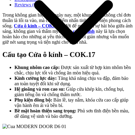
Reviews (0)
Trong không gian hiện đại ngày nay, một khung cửa không chỉ đơn
thuần là lối ra vào, mà còn là điểm nhấn tinh tế thể hiện phong cách
sống.
Cửa ô kính – COK.17
ra đời để mang lại sự hài hòa giữa ánh
sáng, không gian và thẩm mỹ. Dòng
cửa ô kính
này là lựa chọn
hoàn hảo cho những ai yêu thích thiết kế tối giản nhưng vẫn muốn
giữ nét sang trọng và tiện nghi cho ngôi nhà.
Cấu tạo Cửa ô kính – COK.17
Khung nhôm cao cấp:
Được sản xuất từ hợp kim nhôm bền
chắc, chịu lực tốt và chống ăn mòn hiệu quả.
Kính cường lực dày:
Tăng khả năng chịu va đập, đảm bảo
Giới thiệu công ty
an toàn tuyệt đối khi sử dụng.
Hệ gioăng và ron cao su:
Giúp cửa khép kín, chống bụi,
giảm tiếng ồn và chống thấm nước.
Phụ kiện đồng bộ:
Bản lề, tay nắm, khóa cửa cao cấp giúp
vận hành êm ái và bền bỉ.
Bề mặt hoàn thiện sang trọng:
Phủ sơn tĩnh điện bền màu,
dễ dàng vệ sinh và bảo dưỡng.