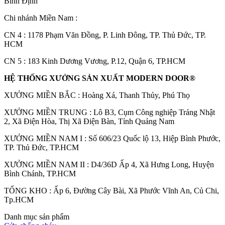
Bình Định
Chi nhánh Miền Nam :
CN 4 : 1178 Phạm Văn Đồng, P. Linh Đông, TP. Thủ Đức, TP.
HCM
CN 5 : 183 Kinh Dương Vương, P.12, Quận 6, TP.HCM
HỆ THỐNG XƯỞNG SẢN XUẤT MODERN DOOR®
XƯỞNG MIỀN BẮC : Hoàng Xá, Thanh Thủy, Phú Thọ
XƯỞNG MIỀN TRUNG : Lô B3, Cụm Công nghiệp Trảng Nhật
2, Xã Điện Hòa, Thị Xã Điện Bàn, Tỉnh Quảng Nam
XƯỞNG MIỀN NAM I : Số 606/23 Quốc lộ 13, Hiệp Bình Phước,
Đối Tác
TP. Thủ Đức, TP.HCM
XƯỞNG MIỀN NAM II : D4/36D Ấp 4, Xã Hưng Long, Huyện
Bình Chánh, TP.HCM
TỔNG KHO : Ấp 6, Đường Cây Bài, Xã Phước Vĩnh An, Củ Chi,
Tp.HCM
Danh mục sản phẩm