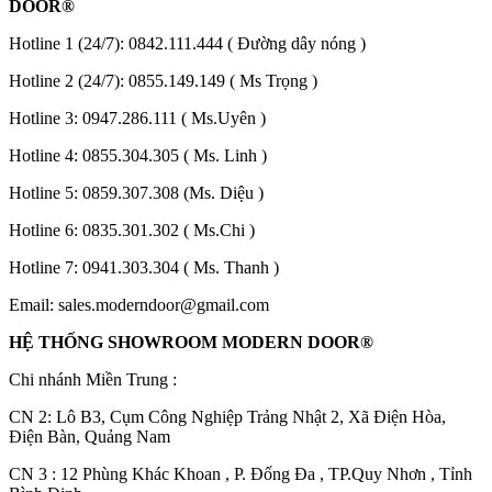
DOOR®
Hotline 1 (24/7):
0842.111.444
( Đường dây nóng )
Hotline 2 (24/7):
0855.149.149
( Ms Trọng )
Hotline 3:
0947.286.111
( Ms.Uyên )
Hotline 4:
0855.304.305
( Ms. Linh )
Hotline 5:
0859.307.308
(Ms. Diệu )
Hotline 6:
0835.301.302
( Ms.Chi )
Hotline 7:
0941.303.304
( Ms. Thanh )
Email:
sales.moderndoor@gmail.com
HỆ THỐNG SHOWROOM MODERN DOOR®
Chi nhánh Miền Trung :
Tuyển Dụng
C
N 2: Lô B3, Cụm Công Nghiệp Trảng Nhật 2, Xã Điện Hòa,
Điện Bàn, Quảng Nam
CN 3 : 12 Phùng Khác Khoan , P. Đống Đa , TP.Quy Nhơn , Tỉnh