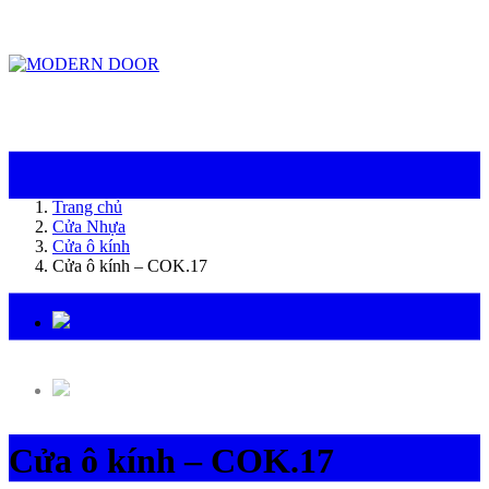
ModernDoor miễn phí giao hàng tại Đà Nẵng, TP.HCM, Biên Hòa và một số khu
vực tại Bình Dương
Trang chủ
Cửa Nhựa
Cửa ô kính
Cửa ô kính – COK.17
Cửa ô kính – COK.17