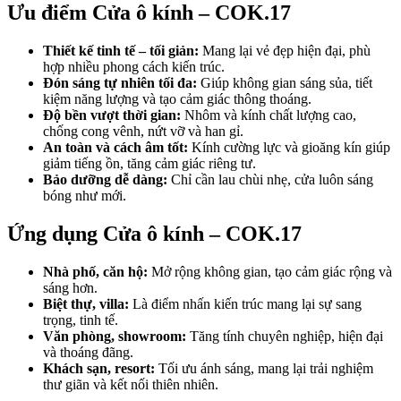
Ưu điểm Cửa ô kính – COK.17
Thiết kế tinh tế – tối giản:
Mang lại vẻ đẹp hiện đại, phù
hợp nhiều phong cách kiến trúc.
Đón sáng tự nhiên tối đa:
Giúp không gian sáng sủa, tiết
kiệm năng lượng và tạo cảm giác thông thoáng.
Độ bền vượt thời gian:
Nhôm và kính chất lượng cao,
chống cong vênh, nứt vỡ và han gỉ.
An toàn và cách âm tốt:
Kính cường lực và gioăng kín giúp
giảm tiếng ồn, tăng cảm giác riêng tư.
Giới thiệu CEO
Bảo dưỡng dễ dàng:
Chỉ cần lau chùi nhẹ, cửa luôn sáng
bóng như mới.
Ứng dụng Cửa ô kính – COK.17
Nhà phố, căn hộ:
Mở rộng không gian, tạo cảm giác rộng và
sáng hơn.
Biệt thự, villa:
Là điểm nhấn kiến trúc mang lại sự sang
trọng, tinh tế.
Văn phòng, showroom:
Tăng tính chuyên nghiệp, hiện đại
và thoáng đãng.
Khách sạn, resort:
Tối ưu ánh sáng, mang lại trải nghiệm
thư giãn và kết nối thiên nhiên.