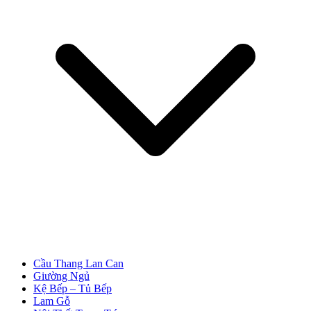
Cửa Nhựa Đài Loan
Cầu Thang Lan Can
Giường Ngủ
Cửa Nhựa Cao Cấp
Kệ Bếp – Tủ Bếp
Lam Gỗ