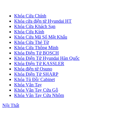
Khóa Cửa Chính
Khóa cửa điện tử Hyundai HT
Khóa Cửa Khách Sạn
Khóa Cửa Kính
Khóa Cửa Mã Số Mật Khẩu
Khóa Cửa Thẻ Từ
Khóa Cửa Thông Minh
CỬA NHỰA
Khóa Điện Tử BOSCH
Cửa Nhựa Gỗ Composite
Khóa Điện Tử Hyundai Hàn Quốc
Khóa Điện Tử KASSLER
Khóa điện tử Osuno
Khóa Điện Tử SHARP
Khóa Tủ Đồ/ Cabinet
Khóa Vân Tay
Khóa Vân Tay Cửa Gỗ
Khóa Vân Tay Cửa Nhôm
Nội Thất