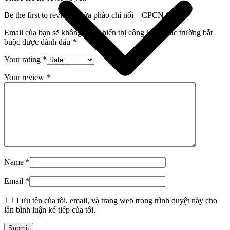
Be the first to review “Cửa phào chỉ nổi – CPCN.09”
Email của bạn sẽ không được hiển thị công khai.
Các trường bắt
buộc được đánh dấu
*
Your rating
*
Your review
*
Giới thiệu công ty
Name
*
Email
*
Lưu tên của tôi, email, và trang web trong trình duyệt này cho
lần bình luận kế tiếp của tôi.