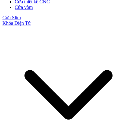
Cửa thiết kế CNC
Cửa vòm
Cửa Slim
Khóa Điện Tử
Cửa Gỗ MDF Melamine