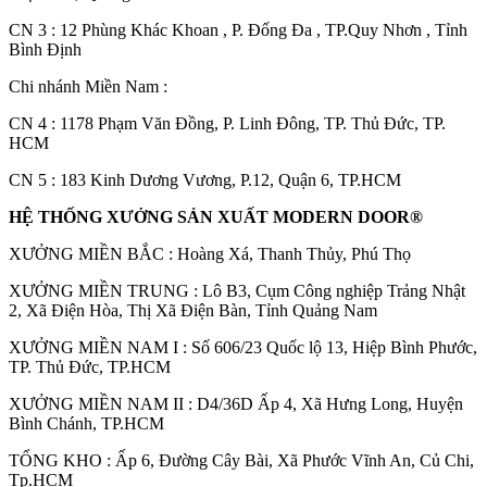
CN 3 : 12 Phùng Khác Khoan , P. Đống Đa , TP.Quy Nhơn , Tỉnh
Bình Định
Chi nhánh Miền Nam :
CN 4 : 1178 Phạm Văn Đồng, P. Linh Đông, TP. Thủ Đức, TP.
Hồ sơ năng lực
HCM
CN 5 : 183 Kinh Dương Vương, P.12, Quận 6, TP.HCM
HỆ THỐNG XƯỞNG SẢN XUẤT MODERN DOOR®
XƯỞNG MIỀN BẮC : Hoàng Xá, Thanh Thủy, Phú Thọ
XƯỞNG MIỀN TRUNG : Lô B3, Cụm Công nghiệp Trảng Nhật
2, Xã Điện Hòa, Thị Xã Điện Bàn, Tỉnh Quảng Nam
XƯỞNG MIỀN NAM I : Số 606/23 Quốc lộ 13, Hiệp Bình Phước,
TP. Thủ Đức, TP.HCM
XƯỞNG MIỀN NAM II : D4/36D Ấp 4, Xã Hưng Long, Huyện
Bình Chánh, TP.HCM
TỔNG KHO : Ấp 6, Đường Cây Bài, Xã Phước Vĩnh An, Củ Chi,
Tp.HCM