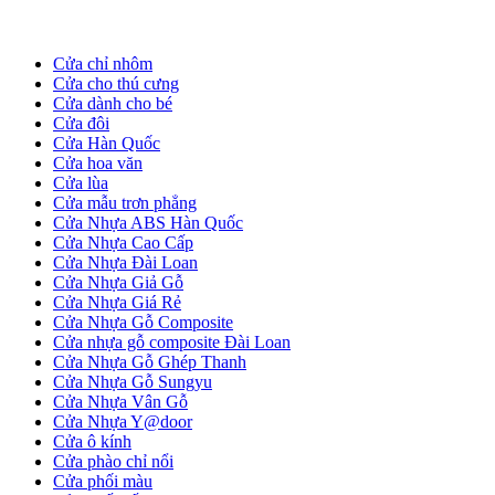
Cửa chỉ nhôm
Cửa Gỗ HDF
Cửa cho thú cưng
Cửa dành cho bé
Cửa đôi
Cửa Hàn Quốc
Cửa hoa văn
Cửa lùa
Cửa mẫu trơn phẳng
Cửa Nhựa ABS Hàn Quốc
Cửa Nhựa Cao Cấp
Cửa Nhựa Đài Loan
Cửa Nhựa Giả Gỗ
Cửa Nhựa Giá Rẻ
Cửa Nhựa Gỗ Composite
Cửa nhựa gỗ composite Đài Loan
Cửa Nhựa Gỗ Ghép Thanh
Cửa Nhựa Gỗ Sungyu
Cửa Nhựa Vân Gỗ
Cửa Nhựa Y@door
Cửa ô kính
Cửa Gỗ MDF Laminate
Cửa phào chỉ nổi
Cửa phối màu