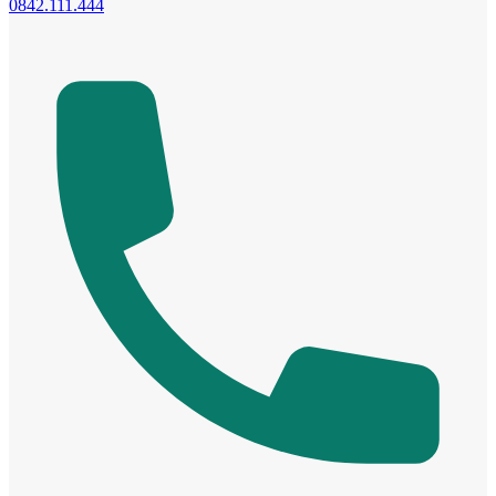
0842.111.444
Cửa phào chỉ nổi
Cửa vòm