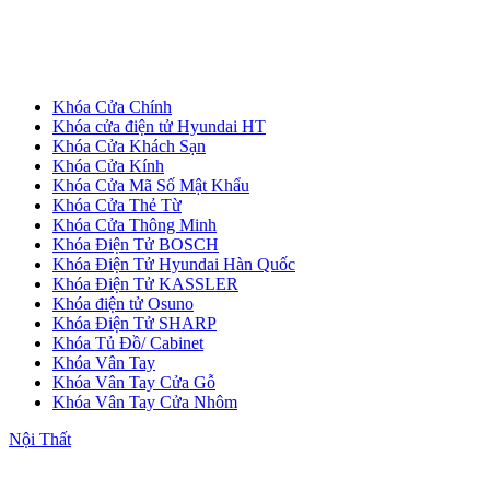
Khóa Cửa Chính
Khóa cửa điện tử Hyundai HT
Khóa Cửa Khách Sạn
Khóa Cửa Kính
Khóa Cửa Mã Số Mật Khẩu
Cửa Gỗ MDF Veneer
Khóa Cửa Thẻ Từ
Khóa Cửa Thông Minh
Khóa Điện Tử BOSCH
Khóa Điện Tử Hyundai Hàn Quốc
Khóa Điện Tử KASSLER
Khóa điện tử Osuno
Khóa Điện Tử SHARP
Khóa Tủ Đồ/ Cabinet
Khóa Vân Tay
Khóa Vân Tay Cửa Gỗ
Khóa Vân Tay Cửa Nhôm
Nội Thất