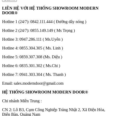
LIÊN HỆ VỚI HỆ THỐNG SHOWROOM MODERN
DOOR®
Hotline 1 (24/7):
0842.111.444
( Đường dây nóng )
Hotline 2 (24/7):
0855.149.149
( Ms Trọng )
Hotline 3:
0947.286.111
( Ms.Uyên )
Hotline 4:
0855.304.305
( Ms. Linh )
Giới thiệu CEO
Hotline 5:
0859.307.308
(Ms. Diệu )
Hotline 6:
0835.301.302
( Ms.Chi )
Hotline 7:
0941.303.304
( Ms. Thanh )
Email:
sales.moderndoor@gmail.com
HỆ THỐNG SHOWROOM MODERN DOOR®
Chi nhánh Miền Trung :
C
N 2: Lô B3, Cụm Công Nghiệp Trảng Nhật 2, Xã Điện Hòa,
Điện Bàn, Quảng Nam