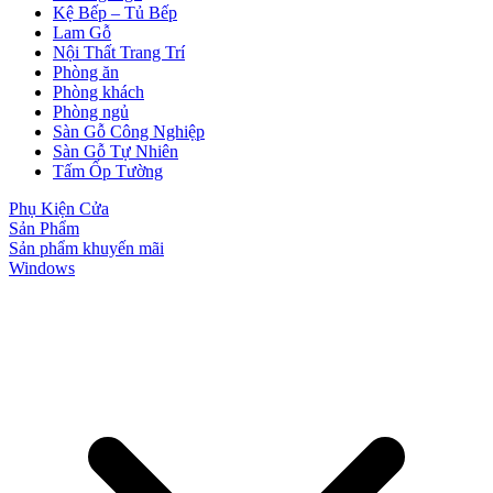
Kệ Bếp – Tủ Bếp
Lam Gỗ
Nội Thất Trang Trí
Phòng ăn
Phòng khách
Phòng ngủ
Sàn Gỗ Công Nghiệp
Sàn Gỗ Tự Nhiên
Tấm Ốp Tường
Phụ Kiện Cửa
Sản Phẩm
Sản phẩm khuyến mãi
Windows
Cửa gỗ Carbon