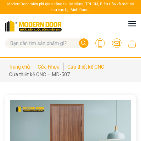
ModernDoor miễn phí giao hàng tại Đà Nẵng, TP.HCM, Biên Hòa và một số
khu vực tại Bình Dương
Trang chủ
Cửa Nhựa
Cửa thiết kế CNC
Cửa thiết kế CNC – MD-507