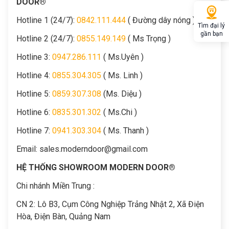
DOOR®
Hotline 1 (24/7):
0842.111.444
( Đường dây nóng )
Tìm đại lý
gần bạn
Hotline 2 (24/7):
0855.149.149
( Ms Trọng )
Hotline 3:
0947.286.111
( Ms.Uyên )
Hotline 4:
0855.304.305
( Ms. Linh )
Hotline 5:
0859.307.308
(Ms. Diệu )
Hotline 6:
0835.301.302
( Ms.Chi )
Hotline 7:
0941.303.304
( Ms. Thanh )
Email:
sales.moderndoor@gmail.com
HỆ THỐNG SHOWROOM MODERN DOOR®
Chi nhánh Miền Trung :
C
N 2: Lô B3, Cụm Công Nghiệp Trảng Nhật 2, Xã Điện
Hòa, Điện Bàn, Quảng Nam