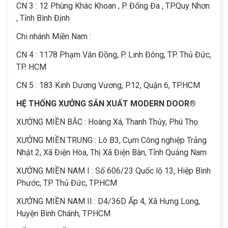
CN 3 : 12 Phùng Khác Khoan , P. Đống Đa , TP.Quy Nhơn
, Tỉnh Bình Định
Chi nhánh Miền Nam :
CN 4 : 1178 Phạm Văn Đồng, P. Linh Đông, TP. Thủ Đức,
TP. HCM
CN 5 : 183 Kinh Dương Vương, P.12, Quận 6, TP.HCM
HỆ THỐNG XƯỞNG SẢN XUẤT MODERN DOOR®
XƯỞNG MIỀN BẮC : Hoàng Xá, Thanh Thủy, Phú Thọ
XƯỞNG MIỀN TRUNG : Lô B3, Cụm Công nghiệp Trảng
Nhật 2, Xã Điện Hòa, Thị Xã Điện Bàn, Tỉnh Quảng Nam
XƯỞNG MIỀN NAM I : Số 606/23 Quốc lộ 13, Hiệp Bình
Phước, TP. Thủ Đức, TP.HCM
XƯỞNG MIỀN NAM II : D4/36D Ấp 4, Xã Hưng Long,
Huyện Bình Chánh, TP.HCM