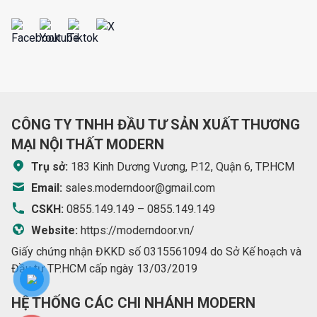
CÔNG TY TNHH ĐẦU TƯ SẢN XUẤT THƯƠNG
MẠI NỘI THẤT MODERN
Trụ sở:
183 Kinh Dương Vương, P.12, Quận 6, TP.HCM
Email:
sales.moderndoor@gmail.com
CSKH:
0855.149.149
–
0855.149.149
Website:
https://moderndoor.vn/
Giấy chứng nhận ĐKKD số 0315561094 do Sở Kế hoạch và
Đầu tư TP.HCM cấp ngày 13/03/2019
HỆ THỐNG CÁC CHI NHÁNH MODERN