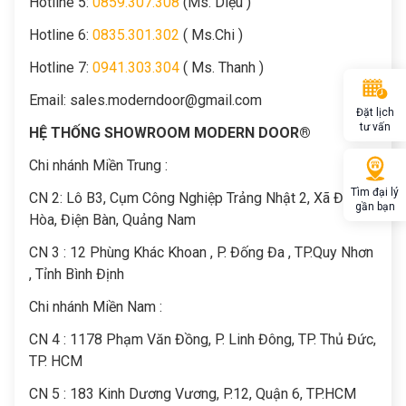
Hotline 5:
0859.307.308
(Ms. Diệu )
Hotline 6:
0835.301.302
( Ms.Chi )
Hotline 7:
0941.303.304
( Ms. Thanh )
Email:
sales.moderndoor@gmail.com
Đặt lịch
tư vấn
HỆ THỐNG SHOWROOM MODERN DOOR®
Chi nhánh Miền Trung :
Tìm đại lý
C
N 2: Lô B3, Cụm Công Nghiệp Trảng Nhật 2, Xã Điện
gần bạn
Hòa, Điện Bàn, Quảng Nam
CN 3 : 12 Phùng Khác Khoan , P. Đống Đa , TP.Quy Nhơn
, Tỉnh Bình Định
Chi nhánh Miền Nam :
CN 4 : 1178 Phạm Văn Đồng, P. Linh Đông, TP. Thủ Đức,
TP. HCM
CN 5 : 183 Kinh Dương Vương, P.12, Quận 6, TP.HCM