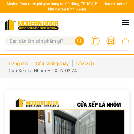
ModernDoor miễn phí giao hàng tại Đà Nẵng, TP.HCM, Biên Hòa và một số
khu vực tại Bình Dương
Trang chủ
Cửa chống cháy
Cửa Xếp
Cửa Xếp Lá Nhôm – CXLN-02.24