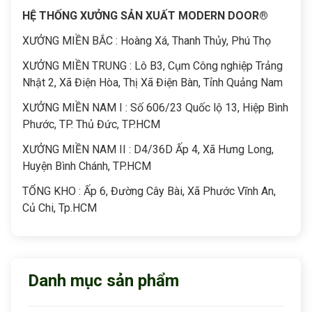
HỆ THỐNG XƯỞNG SẢN XUẤT MODERN DOOR®
XƯỞNG MIỀN BẮC : Hoàng Xá, Thanh Thủy, Phú Thọ
XƯỞNG MIỀN TRUNG : Lô B3, Cụm Công nghiệp Trảng
Nhật 2, Xã Điện Hòa, Thị Xã Điện Bàn, Tỉnh Quảng Nam
XƯỞNG MIỀN NAM I : Số 606/23 Quốc lộ 13, Hiệp Bình
Phước, TP. Thủ Đức, TP.HCM
XƯỞNG MIỀN NAM II : D4/36D Ấp 4, Xã Hưng Long,
Huyện Bình Chánh, TP.HCM
TỔNG KHO : Ấp 6, Đường Cây Bài, Xã Phước Vĩnh An,
Củ Chi, Tp.HCM
Danh mục sản phẩm