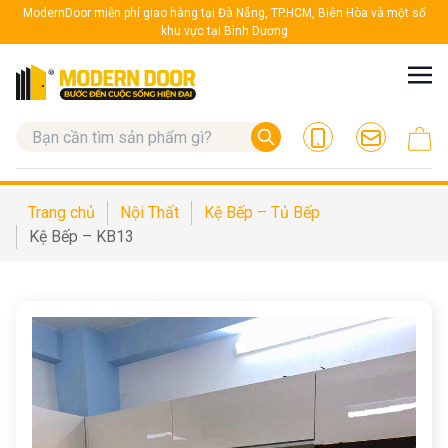
ModernDoor miễn phí giao hàng tại Đà Nẵng, TP.HCM, Biên Hòa và một số
khu vực tại Bình Dương
Trang chủ
Nội Thất
Kệ Bếp – Tủ Bếp
Kệ Bếp – KB13