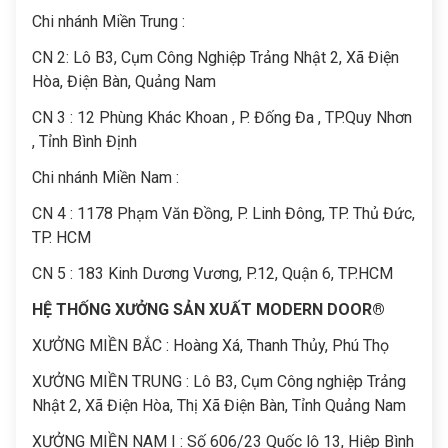
Chi nhánh Miền Trung :
C
N 2: Lô B3, Cụm Công Nghiệp Trảng Nhật 2, Xã Điện
Hòa, Điện Bàn, Quảng Nam
CN 3 : 12 Phùng Khác Khoan , P. Đống Đa , TP.Quy Nhơn
, Tỉnh Bình Định
Chi nhánh Miền Nam :
CN 4 : 1178 Phạm Văn Đồng, P. Linh Đông, TP. Thủ Đức,
TP. HCM
CN 5 : 183 Kinh Dương Vương, P.12, Quận 6, TP.HCM
HỆ THỐNG XƯỞNG SẢN XUẤT MODERN DOOR®
XƯỞNG MIỀN BẮC : Hoàng Xá, Thanh Thủy, Phú Thọ
XƯỞNG MIỀN TRUNG : Lô B3, Cụm Công nghiệp Trảng
Nhật 2, Xã Điện Hòa, Thị Xã Điện Bàn, Tỉnh Quảng Nam
XƯỞNG MIỀN NAM I : Số 606/23 Quốc lộ 13, Hiệp Bình