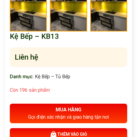
Kệ Bếp – KB13
Liên hệ
Danh mục:
Kệ Bếp – Tủ Bếp
Còn 196 sản phẩm
MUA HÀNG
Gọi điện xác nhận và giao hàng tận nơi
THÊM VÀO GIỎ