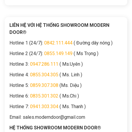
LIÊN HỆ VỚI HỆ THỐNG SHOWROOM MODERN
DOOR®
Hotline 1 (24/7):
0842.111.444
( Đường dây nóng )
Hotline 2 (24/7):
0855.149.149
( Ms Trọng )
Hotline 3:
0947.286.111
( Ms.Uyên )
Hotline 4:
0855.304.305
( Ms. Linh )
Hotline 5:
0859.307.308
(Ms. Diệu )
Hotline 6:
0835.301.302
( Ms.Chi )
Hotline 7:
0941.303.304
( Ms. Thanh )
Email:
sales.moderndoor@gmail.com
HỆ THỐNG SHOWROOM MODERN DOOR®