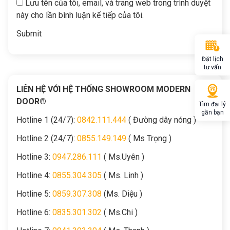
Lưu tên của tôi, email, và trang web trong trình duyệt
này cho lần bình luận kế tiếp của tôi.
Đặt lịch
tư vấn
LIÊN HỆ VỚI HỆ THỐNG SHOWROOM MODERN
DOOR®
Tìm đại lý
gần bạn
Hotline 1 (24/7):
0842.111.444
( Đường dây nóng )
Hotline 2 (24/7):
0855.149.149
( Ms Trọng )
Hotline 3:
0947.286.111
( Ms.Uyên )
Hotline 4:
0855.304.305
( Ms. Linh )
Hotline 5:
0859.307.308
(Ms. Diệu )
Hotline 6:
0835.301.302
( Ms.Chi )