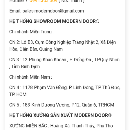
Hotline 7:
0941.303.304
( Ms. Thanh )
Email:
sales.moderndoor@gmail.com
HỆ THỐNG SHOWROOM MODERN DOOR®
Chi nhánh Miền Trung :
C
N 2: Lô B3, Cụm Công Nghiệp Trảng Nhật 2, Xã Điện
Hòa, Điện Bàn, Quảng Nam
CN 3 : 12 Phùng Khác Khoan , P. Đống Đa , TP.Quy Nhơn
, Tỉnh Bình Định
Chi nhánh Miền Nam :
CN 4 : 1178 Phạm Văn Đồng, P. Linh Đông, TP. Thủ Đức,
TP. HCM
CN 5 : 183 Kinh Dương Vương, P.12, Quận 6, TP.HCM
HỆ THỐNG XƯỞNG SẢN XUẤT MODERN DOOR®
XƯỞNG MIỀN BẮC : Hoàng Xá, Thanh Thủy, Phú Thọ