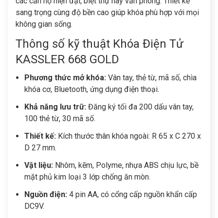
các căn hộ hiện đại, biệt thự hay văn phòng. Thiết kế
sang trọng cùng độ bền cao giúp khóa phù hợp với mọi
không gian sống.
Thông số kỹ thuật Khóa Điện Tử
KASSLER 668 GOLD
Phương thức mở khóa:
Vân tay, thẻ từ, mã số, chìa
khóa cơ, Bluetooth, ứng dụng điện thoại.
Khả năng lưu trữ:
Đăng ký tối đa 200 dấu vân tay,
100 thẻ từ, 30 mã số.
Thiết kế:
Kích thước thân khóa ngoài: R 65 x C 270 x
D 27 mm.
Vật liệu:
Nhôm, kẽm, Polyme, nhựa ABS chịu lực, bề
mặt phủ kim loại 3 lớp chống ăn mòn.
Nguồn điện:
4 pin AA, có cổng cấp nguồn khẩn cấp
DC9V.