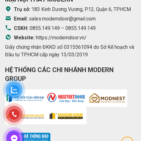
Trụ sở:
183 Kinh Dương Vương, P.12, Quận 6, TP.HCM
Email:
sales.moderndoor@gmail.com
CSKH:
0855.149.149
–
0855.149.149
Website:
https://moderndoor.vn/
Giấy chứng nhận ĐKKD số 0315561094 do Sở Kế hoạch và
Đầu tư TP.HCM cấp ngày 13/03/2019
HỆ THỐNG CÁC CHI NHÁNH MODERN
GROUP