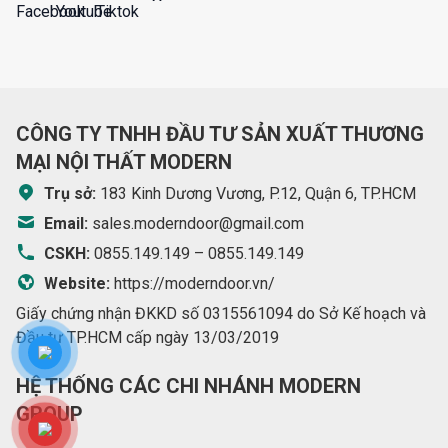
CÔNG TY TNHH ĐẦU TƯ SẢN XUẤT THƯƠNG
MẠI NỘI THẤT MODERN
Trụ sở:
183 Kinh Dương Vương, P.12, Quận 6, TP.HCM
Email:
sales.moderndoor@gmail.com
CSKH:
0855.149.149
–
0855.149.149
Website:
https://moderndoor.vn/
Giấy chứng nhận ĐKKD số 0315561094 do Sở Kế hoạch và
Đầu tư TP.HCM cấp ngày 13/03/2019
HỆ THỐNG CÁC CHI NHÁNH MODERN
GROUP