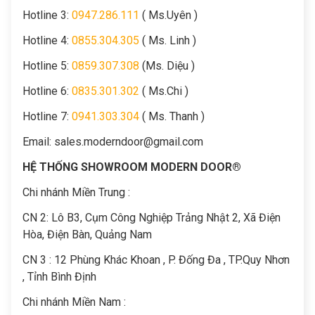
Hotline 3:
0947.286.111
( Ms.Uyên )
Hotline 4:
0855.304.305
( Ms. Linh )
Hotline 5:
0859.307.308
(Ms. Diệu )
Hotline 6:
0835.301.302
( Ms.Chi )
Hotline 7:
0941.303.304
( Ms. Thanh )
Email:
sales.moderndoor@gmail.com
HỆ THỐNG SHOWROOM MODERN DOOR®
Chi nhánh Miền Trung :
C
N 2: Lô B3, Cụm Công Nghiệp Trảng Nhật 2, Xã Điện
Hòa, Điện Bàn, Quảng Nam
CN 3 : 12 Phùng Khác Khoan , P. Đống Đa , TP.Quy Nhơn
, Tỉnh Bình Định
Chi nhánh Miền Nam :