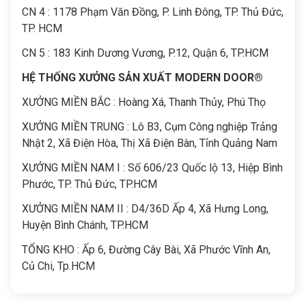
CN 4 : 1178 Phạm Văn Đồng, P. Linh Đông, TP. Thủ Đức,
TP. HCM
CN 5 : 183 Kinh Dương Vương, P.12, Quận 6, TP.HCM
HỆ THỐNG XƯỞNG SẢN XUẤT MODERN DOOR®
XƯỞNG MIỀN BẮC : Hoàng Xá, Thanh Thủy, Phú Thọ
XƯỞNG MIỀN TRUNG : Lô B3, Cụm Công nghiệp Trảng
Nhật 2, Xã Điện Hòa, Thị Xã Điện Bàn, Tỉnh Quảng Nam
XƯỞNG MIỀN NAM I : Số 606/23 Quốc lộ 13, Hiệp Bình
Phước, TP. Thủ Đức, TP.HCM
XƯỞNG MIỀN NAM II : D4/36D Ấp 4, Xã Hưng Long,
Huyện Bình Chánh, TP.HCM
TỔNG KHO : Ấp 6, Đường Cây Bài, Xã Phước Vĩnh An,
Củ Chi, Tp.HCM