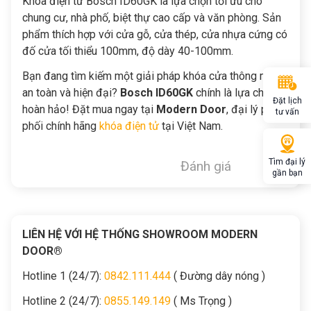
Khóa điện tử Bosch ID60GK là lựa chọn tối ưu cho
chung cư, nhà phố, biệt thự cao cấp và văn phòng. Sản
phẩm thích hợp với cửa gỗ, cửa thép, cửa nhựa cứng có
đố cửa tối thiểu 100mm, độ dày 40-100mm.
Bạn đang tìm kiếm một giải pháp khóa cửa thông minh,
an toàn và hiện đại?
Bosch ID60GK
chính là lựa chọn
Đặt lịch
hoàn hảo! Đặt mua ngay tại
Modern Door
, đại lý phân
tư vấn
phối chính hãng
khóa điện tử
tại Việt Nam.
Tìm đại lý
Đánh giá
gần bạn
LIÊN HỆ VỚI HỆ THỐNG SHOWROOM MODERN
DOOR®
Hotline 1 (24/7):
0842.111.444
( Đường dây nóng )
Hotline 2 (24/7):
0855.149.149
( Ms Trọng )