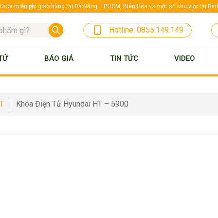
oor miễn phí giao hàng tại Đà Nẵng, TP.HCM, Biên Hòa và một số khu vực tại Bì
Hotline:
0855.149.149
TỬ
BÁO GIÁ
TIN TỨC
VIDEO
HT
Khóa Điện Tử Hyundai HT – 5900