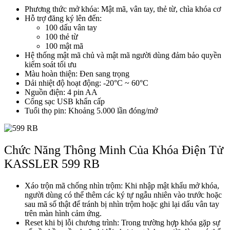
Phương thức mở khóa: Mật mã, vân tay, thẻ từ, chìa khóa cơ
Hỗ trợ đăng ký lên đến:
100 dấu vân tay
100 thẻ từ
100 mật mã
Hệ thống mật mã chủ và mật mã người dùng đảm bảo quyền
kiểm soát tối ưu
Màu hoàn thiện: Đen sang trọng
Dải nhiệt độ hoạt động: -20°C ~ 60°C
Nguồn điện: 4 pin AA
Cổng sạc USB khẩn cấp
Giới thiệu CEO
Tuổi thọ pin: Khoảng 5.000 lần đóng/mở
Chức Năng Thông Minh Của Khóa Điện Tử
KASSLER 599 RB
Xáo trộn mã chống nhìn trộm: Khi nhập mật khẩu mở khóa,
người dùng có thể thêm các ký tự ngẫu nhiên vào trước hoặc
sau mã số thật để tránh bị nhìn trộm hoặc ghi lại dấu vân tay
trên màn hình cảm ứng.
Reset khi bị lỗi chương trình: Trong trường hợp khóa gặp sự