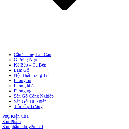
Cửa Nhựa Giá Rẻ
Cầu Thang Lan Can
Giường Ngủ
Kệ Bếp – Tủ Bếp
Lam Gỗ
Nội Thất Trang Trí
Phòng ăn
Phòng khách
Phòng ngủ
Sàn Gỗ Công Nghiệp
Sàn Gỗ Tự Nhiên
Tấm Ốp Tường
Phụ Kiện Cửa
Sản Phẩm
Sản phẩm khuyến mãi