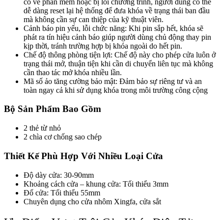
cố về phần mềm hoặc bị lỗi chương trình, người dùng có thể
dễ dàng reset lại hệ thống để đưa khóa về trạng thái ban đầu
mà không cần sự can thiệp của kỹ thuật viên.
Cảnh báo pin yếu, lỗi chức năng: Khi pin sắp hết, khóa sẽ
phát ra tín hiệu cảnh báo giúp người dùng chủ động thay pin
kịp thời, tránh trường hợp bị khóa ngoài do hết pin.
Chế độ thông phòng tiện lợi: Chế độ này cho phép cửa luôn ở
Hồ sơ năng lực
trạng thái mở, thuận tiện khi cần di chuyển liên tục mà không
cần thao tác mở khóa nhiều lần.
Mã số ảo tăng cường bảo mật: Đảm bảo sự riêng tư và an
toàn ngay cả khi sử dụng khóa trong môi trường công cộng
Bộ Sản Phẩm Bao Gồm
2 thẻ từ nhỏ
2 chìa cơ chống sao chép
Thiết Kế Phù Hợp Với Nhiều Loại Cửa
Độ dày cửa: 30-90mm
Khoảng cách cửa – khung cửa: Tối thiểu 3mm
Đố cửa: Tối thiểu 55mm
Chuyên dụng cho cửa nhôm Xingfa, cửa sắt