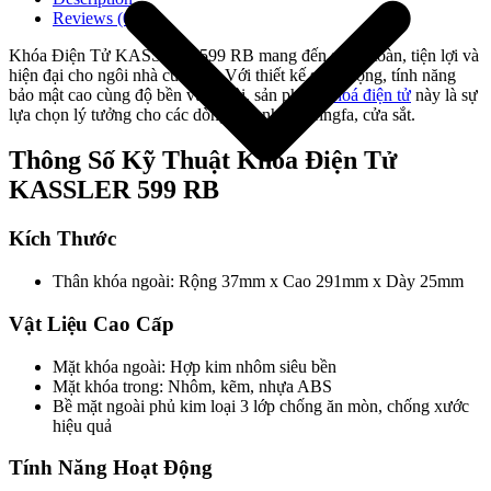
Reviews (0)
Khóa Điện Tử KASSLER 599 RB mang đến sự an toàn, tiện lợi và
hiện đại cho ngôi nhà của bạn. Với thiết kế sang trọng, tính năng
bảo mật cao cùng độ bền vượt trội, sản phẩm
khoá điện tử
này là sự
lựa chọn lý tưởng cho các dòng cửa nhôm Xingfa, cửa sắt.
Thông Số Kỹ Thuật Khóa Điện Tử
KASSLER 599 RB
Kích Thước
Thân khóa ngoài: Rộng 37mm x Cao 291mm x Dày 25mm
Giới thiệu công ty
Vật Liệu Cao Cấp
Mặt khóa ngoài: Hợp kim nhôm siêu bền
Mặt khóa trong: Nhôm, kẽm, nhựa ABS
Bề mặt ngoài phủ kim loại 3 lớp chống ăn mòn, chống xước
hiệu quả
Tính Năng Hoạt Động