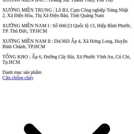
XƯỞNG MIỀN TRUNG : Lô B3, Cụm Công nghiệp Trảng Nhật
2, Xã Điện Hòa, Thị Xã Điện Bàn, Tỉnh Quảng Nam
XƯỞNG MIỀN NAM I : Số 606/23 Quốc lộ 13, Hiệp Bình Phước,
TP. Thủ Đức, TP.HCM
XƯỞNG MIỀN NAM II : D4/36D Ấp 4, Xã Hưng Long, Huyện
Bình Chánh, TP.HCM
CỬA GỖ
Cửa Gỗ HDF Veneer
TỔNG KHO : Ấp 6, Đường Cây Bài, Xã Phước Vĩnh An, Củ Chi,
Tp.HCM
Danh mục sản phẩm
Cửa chống cháy