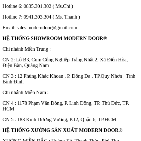
Hotline 6:
0835.301.302
( Ms.Chi )
Hotline 7:
0941.303.304
( Ms. Thanh )
Email:
sales.moderndoor@gmail.com
HỆ THỐNG SHOWROOM MODERN DOOR®
Chi nhánh Miền Trung :
C
N 2: Lô B3, Cụm Công Nghiệp Trảng Nhật 2, Xã Điện Hòa,
Các loại cửa
Điện Bàn, Quảng Nam
CN 3 : 12 Phùng Khác Khoan , P. Đống Đa , TP.Quy Nhơn , Tỉnh
Bình Định
Chi nhánh Miền Nam :
CN 4 : 1178 Phạm Văn Đồng, P. Linh Đông, TP. Thủ Đức, TP.
HCM
CN 5 : 183 Kinh Dương Vương, P.12, Quận 6, TP.HCM
HỆ THỐNG XƯỞNG SẢN XUẤT MODERN DOOR®
XƯỞNG MIỀN BẮC : Hoàng Xá, Thanh Thủy, Phú Thọ