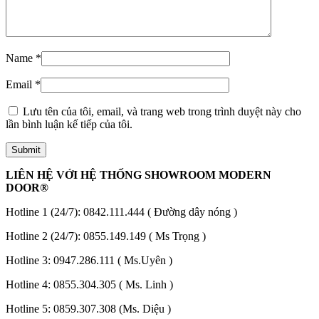
Name
*
Email
*
Lưu tên của tôi, email, và trang web trong trình duyệt này cho
lần bình luận kế tiếp của tôi.
LIÊN HỆ VỚI HỆ THỐNG SHOWROOM MODERN
DOOR®
Đối Tác
Hotline 1 (24/7):
0842.111.444
( Đường dây nóng )
Hotline 2 (24/7):
0855.149.149
( Ms Trọng )
Hotline 3:
0947.286.111
( Ms.Uyên )
Hotline 4:
0855.304.305
( Ms. Linh )
Hotline 5:
0859.307.308
(Ms. Diệu )