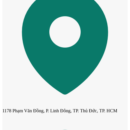
Cửa dành cho bé
1178 Phạm Văn Đồng, P. Linh Đông, TP. Thủ Đức, TP. HCM
Cửa lùa