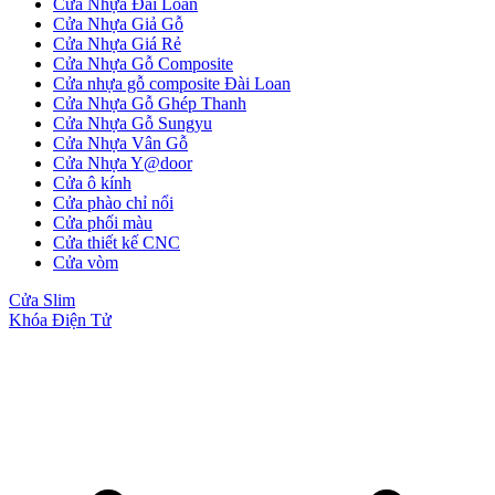
Cửa Nhựa Đài Loan
Cửa Nhựa Giả Gỗ
Cửa Nhựa Giá Rẻ
Cửa Nhựa Gỗ Composite
Cửa nhựa gỗ composite Đài Loan
Cửa Nhựa Gỗ Ghép Thanh
Cửa Nhựa Gỗ Sungyu
Cửa Nhựa Vân Gỗ
Cửa Nhựa Y@door
Cửa ô kính
CỬA NHỰA
Cửa phào chỉ nổi
Cửa Nhựa Gỗ Composite
Cửa phối màu
Cửa thiết kế CNC
Cửa vòm
Cửa Slim
Khóa Điện Tử