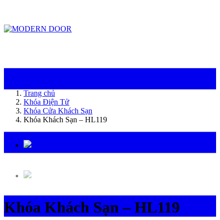
ModernDoor miễn phí giao hàng tại Đà Nẵng, TP.HCM, Biên Hòa và một số khu
vực tại Bình Dương
Trang chủ
Khóa Điện Tử
Khóa Cửa Khách Sạn
Khóa Khách Sạn – HL119
Khóa Khách Sạn – HL119