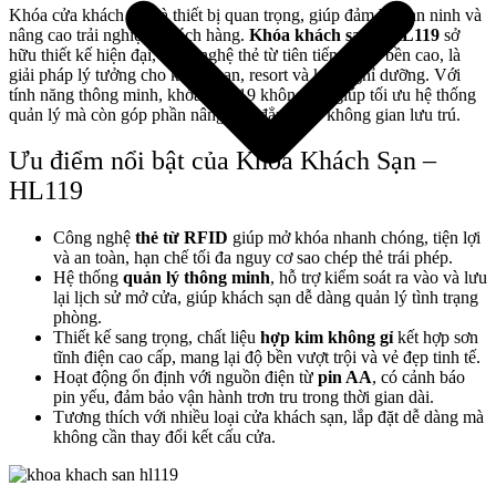
Khóa cửa khách sạn là thiết bị quan trọng, giúp đảm bảo an ninh và
nâng cao trải nghiệm khách hàng.
Khóa khách sạn – HL119
sở
hữu thiết kế hiện đại, công nghệ thẻ từ tiên tiến và độ bền cao, là
giải pháp lý tưởng cho khách sạn, resort và khu nghỉ dưỡng. Với
tính năng thông minh, khóa HL119 không chỉ giúp tối ưu hệ thống
quản lý mà còn góp phần nâng tầm đẳng cấp không gian lưu trú.
Ưu điểm nổi bật của Khóa Khách Sạn –
HL119
Công nghệ
thẻ từ RFID
giúp mở khóa nhanh chóng, tiện lợi
và an toàn, hạn chế tối đa nguy cơ sao chép thẻ trái phép.
Hệ thống
quản lý thông minh
, hỗ trợ kiểm soát ra vào và lưu
lại lịch sử mở cửa, giúp khách sạn dễ dàng quản lý tình trạng
Giới thiệu công ty
phòng.
Thiết kế sang trọng, chất liệu
hợp kim không gỉ
kết hợp sơn
tĩnh điện cao cấp, mang lại độ bền vượt trội và vẻ đẹp tinh tế.
Hoạt động ổn định với nguồn điện từ
pin AA
, có cảnh báo
pin yếu, đảm bảo vận hành trơn tru trong thời gian dài.
Tương thích với nhiều loại cửa khách sạn, lắp đặt dễ dàng mà
không cần thay đổi kết cấu cửa.