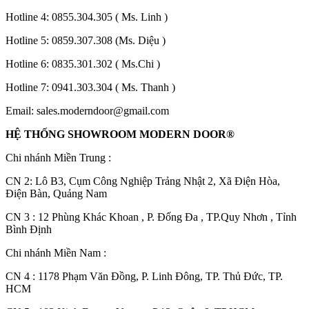
Hotline 4:
0855.304.305
( Ms. Linh )
Hotline 5:
0859.307.308
(Ms. Diệu )
Hotline 6:
0835.301.302
( Ms.Chi )
Hotline 7:
0941.303.304
( Ms. Thanh )
Email:
sales.moderndoor@gmail.com
HỆ THỐNG SHOWROOM MODERN DOOR®
Chi nhánh Miền Trung :
C
N 2: Lô B3, Cụm Công Nghiệp Trảng Nhật 2, Xã Điện Hòa,
Điện Bàn, Quảng Nam
CN 3 : 12 Phùng Khác Khoan , P. Đống Đa , TP.Quy Nhơn , Tỉnh
Bình Định
Tuyển Dụng
Chi nhánh Miền Nam :
CN 4 : 1178 Phạm Văn Đồng, P. Linh Đông, TP. Thủ Đức, TP.
HCM