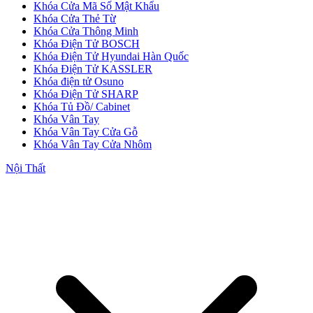
Khóa Cửa Mã Số Mật Khẩu
Khóa Cửa Thẻ Từ
Khóa Cửa Thông Minh
Khóa Điện Tử BOSCH
Khóa Điện Tử Hyundai Hàn Quốc
Khóa Điện Tử KASSLER
Khóa điện tử Osuno
Khóa Điện Tử SHARP
Khóa Tủ Đồ/ Cabinet
Khóa Vân Tay
CỬA NHỰA
Khóa Vân Tay Cửa Gỗ
Cửa Nhựa Gỗ Composite
Khóa Vân Tay Cửa Nhôm
Nội Thất