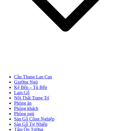
Cửa Nhựa Đài Loan
Cầu Thang Lan Can
Giường Ngủ
Kệ Bếp – Tủ Bếp
Lam Gỗ
Nội Thất Trang Trí
Phòng ăn
Phòng khách
Phòng ngủ
Sàn Gỗ Công Nghiệp
Cửa Nhựa Cao Cấp
Sàn Gỗ Tự Nhiên
Tấm Ốp Tường