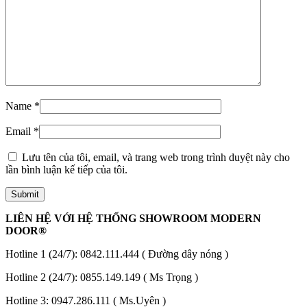
Quy mô nhà xưởng
Name
*
Email
*
Lưu tên của tôi, email, và trang web trong trình duyệt này cho
lần bình luận kế tiếp của tôi.
LIÊN HỆ VỚI HỆ THỐNG SHOWROOM MODERN
DOOR®
Hotline 1 (24/7):
0842.111.444
( Đường dây nóng )
Hotline 2 (24/7):
0855.149.149
( Ms Trọng )
Liên Hệ
Hotline 3:
0947.286.111
( Ms.Uyên )