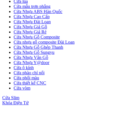
Cửa lùa
Cửa mẫu trơn phẳng
Cửa Nhựa ABS Hàn Quốc
Cửa Nhựa Cao Cấp
Cửa Gỗ Tự Nhiên
Cửa Nhựa Đài Loan
Cửa Nhựa Giả Gỗ
Cửa Nhựa Giá Rẻ
Cửa Nhựa Gỗ Composite
Cửa nhựa gỗ composite Đài Loan
Cửa Nhựa Gỗ Ghép Thanh
Cửa Nhựa Gỗ Sungyu
Cửa Nhựa Vân Gỗ
Cửa Nhựa Y@door
Cửa ô kính
Cửa phào chỉ nổi
Cửa phối màu
Cửa thiết kế CNC
Cửa vòm
Cửa Slim
Khóa Điện Tử
Cửa gỗ An Cường