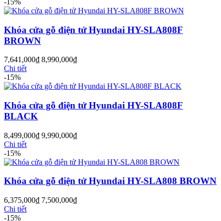
-15%
Khóa cửa gỗ điện tử Hyundai HY-SLA808F
Cửa Nhựa Vân Gỗ
BROWN
7,641,000
₫
8,990,000
₫
Chi tiết
-15%
Khóa cửa gỗ điện tử Hyundai HY-SLA808F
BLACK
8,499,000
₫
9,990,000
₫
Chi tiết
-15%
Khóa cửa gỗ điện tử Hyundai HY-SLA808 BROWN
Cửa Nhựa Lõi Thép Upvc
6,375,000
₫
7,500,000
₫
Chi tiết
-15%