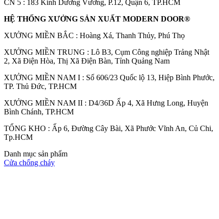
CN 5 : 183 Kinh Dương Vương, P.12, Quận 6, TP.HCM
HỆ THỐNG XƯỞNG SẢN XUẤT MODERN DOOR®
XƯỞNG MIỀN BẮC : Hoàng Xá, Thanh Thủy, Phú Thọ
XƯỞNG MIỀN TRUNG : Lô B3, Cụm Công nghiệp Trảng Nhật
2, Xã Điện Hòa, Thị Xã Điện Bàn, Tỉnh Quảng Nam
XƯỞNG MIỀN NAM I : Số 606/23 Quốc lộ 13, Hiệp Bình Phước,
TP. Thủ Đức, TP.HCM
XƯỞNG MIỀN NAM II : D4/36D Ấp 4, Xã Hưng Long, Huyện
Bình Chánh, TP.HCM
TỔNG KHO : Ấp 6, Đường Cây Bài, Xã Phước Vĩnh An, Củ Chi,
Đối Tác
Tp.HCM
Danh mục sản phẩm
Cửa chống cháy