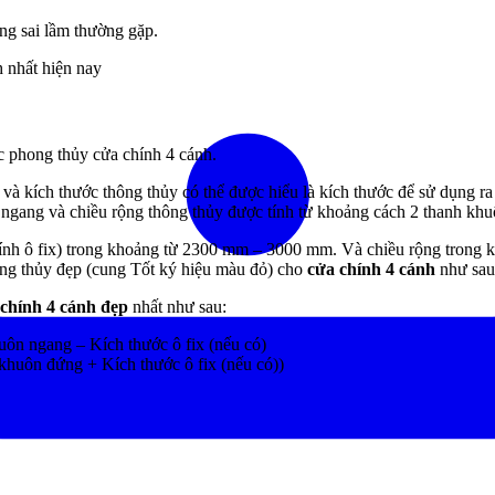
ng sai lầm thường gặp.
h nhất hiện nay
c phong thủy cửa chính 4 cánh.
 và kích thước thông thủy có thể được hiểu là
kích thước để sử dụng ra
 ngang
và chiều rộng thông thủy được tính từ
khoảng cách 2 thanh kh
tính ô fix) trong khoảng từ 2300 mm – 3000 mm. Và chiều rộng tron
ng thủy đẹp (cung Tốt ký hiệu màu đỏ) cho
cửa chính 4 cánh
như sau
 chính 4 cánh đẹp
nhất
như sau:
ôn ngang – Kích thước ô fix (nếu có)
khuôn đứng + Kích thước ô fix (nếu có))