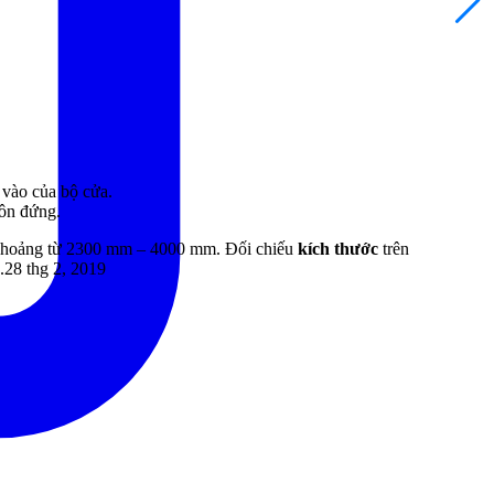
 vào của bộ cửa
.
uôn đứng
.
g khoảng từ 2300 mm – 4000 mm. Đối chiếu
kích thước
trên
.
28 thg 2, 2019