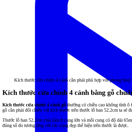
Kích thước cửa chính 4 cánh cần phải phù hợp với phong thuỷ
Kích thước cửa chính 4 cánh bằng gỗ chuẩ
Kích thước cửa chính 4 cánh gỗ
thường có chiều cao không tính 
gỗ
cần phải đối chiếu với kích thước trên thước lỗ ban 52.2cm ta sẽ 
Thước lỗ ban 52.2cm chia làm 8 cung lớn và mỗi cung có độ dài 65
đúng số đo tương ứng với các cung đẹp thể hiện trên thước là được.