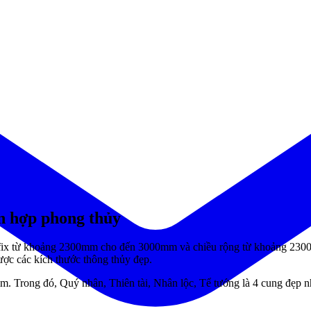
n hợp phong thủy
ô fix từ khoảng 2300mm cho đến 3000mm và chiều rộng từ khoảng 2
được các kích thước thông thủy đẹp.
mm. Trong đó,
Quý nhân, Thiên tài, Nhân lộc, Tể tướng là 4 cung đẹp nh