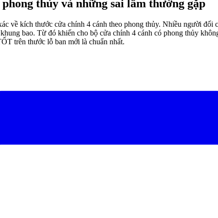
p phong thủy và những sai lầm thường gặp
 xác về
kích thước cửa chính 4 cánh theo phong thủy
. Nhiều người đối 
c khung bao. Từ đó khiến cho bộ cửa chính 4 cánh có phong thủy khô
TỐT trên thước lỗ ban
mới là chuẩn nhất.