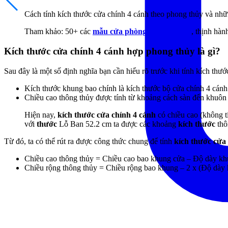
Cách tính kích thước cửa chính 4 cánh theo phong thủy và nhữ
Tham khảo: 50+ các
mẫu cửa phòng ngủ bền đẹp
, thịnh hàn
Kích thước cửa chính 4 cánh hợp phong thủy là gì?
Sau đây là một số định nghĩa bạn cần hiểu rõ trước khi tính
kích thướ
Kích thước khung bao chính là kích thước bộ cửa chính 4 cánh
Chiều cao thông thủy được tính từ
khoảng cách sàn đến khuôn
Hiện nay,
kích thước cửa chính 4 cánh
có chiều cao (không 
với
thước
Lỗ Ban 52.2 cm ta được các khoảng
kích thước
thô
Từ đó, ta có thể rút ra được công thức chung để tính
kích thước cửa
Chiều cao thông thủy = Chiều cao bao khung cửa – Độ dày khu
Chiều rộng thông thủy = Chiều rộng bao khung – 2 x (Độ dày 