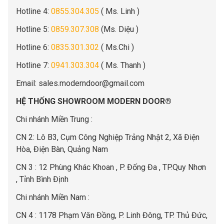
Hotline 4:
0855.304.305
( Ms. Linh )
Hotline 5:
0859.307.308
(Ms. Diệu )
Hotline 6:
0835.301.302
( Ms.Chi )
Hotline 7:
0941.303.304
( Ms. Thanh )
Email:
sales.moderndoor@gmail.com
HỆ THỐNG SHOWROOM MODERN DOOR®
Chi nhánh Miền Trung :
C
N 2: Lô B3, Cụm Công Nghiệp Trảng Nhật 2, Xã Điện
Hòa, Điện Bàn, Quảng Nam
CN 3 : 12 Phùng Khác Khoan , P. Đống Đa , TP.Quy Nhơn
, Tỉnh Bình Định
Chi nhánh Miền Nam :
CN 4 : 1178 Phạm Văn Đồng, P. Linh Đông, TP. Thủ Đức,