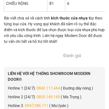
CHIỀU RỘNG
81
6
Bài viết chia sẻ về cách tính
kích thước cửa nhựa t
ùy theo
từng loại cửa. Hy vọng quý khách đã nắm rõ cụ thể đặc
điểm và kích thước để lựa chọn được loại cửa nhựa phù hợp
với yêu cầu công trình. Liên hệ ngay Modern Door để được
tư vấn chi tiết và hỗ trợ tốt nhất!
Đánh giá
LIÊN HỆ VỚI HỆ THỐNG SHOWROOM MODERN
DOOR®
Hotline 1 (24/7):
0842.111.444
( Đường dây nóng )
Hotline 2 (24/7):
0855.149.149
( Ms Trọng )
Hotline 3:
0947.286.111
( Ms.Uyên )