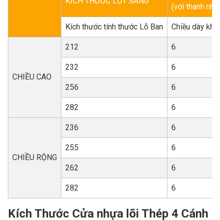
KÍCH THƯỚC LỌT SÁNG
(với thanh nh
Kích thước tính thước Lỗ Ban
Chiều dày khu
212
6
232
6
CHIỀU CAO
256
6
282
6
236
6
255
6
CHIỀU RỘNG
262
6
282
6
Kích Thước Cửa nhựa lõi Thép 4 Cánh