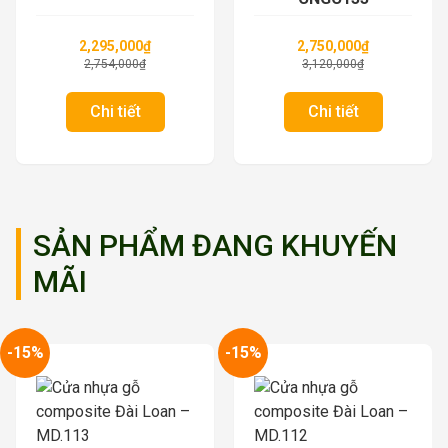
2,750,000
₫
Liên hệ
3,120,000
₫
Chi tiết
Chi tiết
SẢN PHẨM ĐANG KHUYẾN
MÃI
-15%
-15%