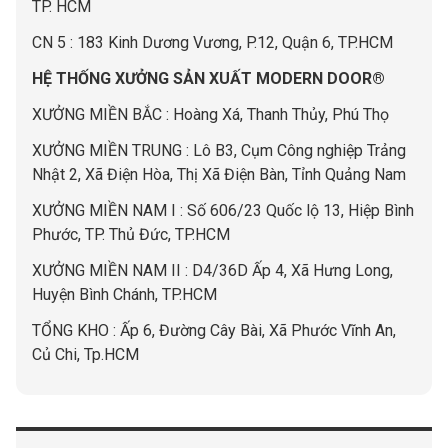
TP. HCM
CN 5 : 183 Kinh Dương Vương, P.12, Quận 6, TP.HCM
HỆ THỐNG XƯỞNG SẢN XUẤT MODERN DOOR®
XƯỞNG MIỀN BẮC : Hoàng Xá, Thanh Thủy, Phú Thọ
XƯỞNG MIỀN TRUNG : Lô B3, Cụm Công nghiệp Trảng
Nhật 2, Xã Điện Hòa, Thị Xã Điện Bàn, Tỉnh Quảng Nam
XƯỞNG MIỀN NAM I : Số 606/23 Quốc lộ 13, Hiệp Bình
Phước, TP. Thủ Đức, TP.HCM
XƯỞNG MIỀN NAM II : D4/36D Ấp 4, Xã Hưng Long,
Huyện Bình Chánh, TP.HCM
TỔNG KHO : Ấp 6, Đường Cây Bài, Xã Phước Vĩnh An,
Củ Chi, Tp.HCM