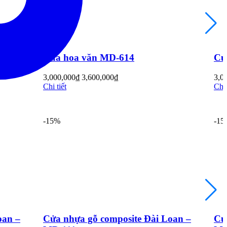
Cửa hoa văn MD-613
3,000,000
₫
3,600,000
₫
Chi tiết
-15%
ài Loan –
Cửa nhựa gỗ composite Đài Loan –