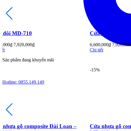
Cửa đôi MD-523
Cửa đôi MD
6,600,000
₫
7,920,000
₫
6,600,000
₫
7,9
Chi tiết
Chi tiết
Sản phẩm đang khuyến mãi
-15%
-15%
Hotline:
0855.149.149
Cửa nhựa gỗ composite Đài Loan –
Cửa nhựa gỗ