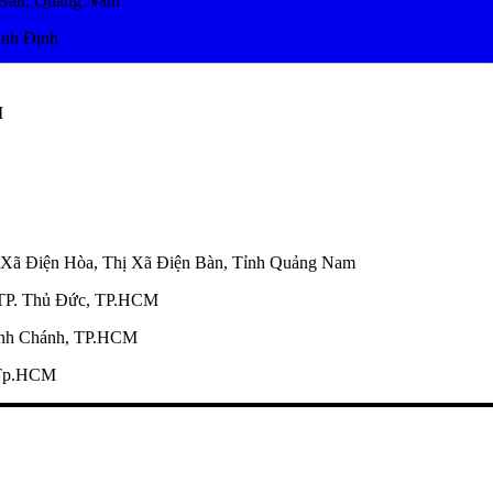
 Bàn, Quảng Nam
ình Định
M
ã Điện Hòa, Thị Xã Điện Bàn, Tỉnh Quảng Nam
TP. Thủ Đức, TP.HCM
nh Chánh, TP.HCM
 Tp.HCM