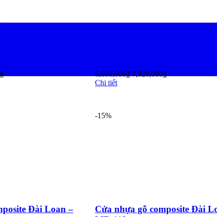
-210
Cửa hoa văn MD-614
20,000
₫
3,000,000
₫
3,600,000
₫
Chi tiết
-15%
 composite Đài Loan –
Cửa nhựa gỗ composite Đ