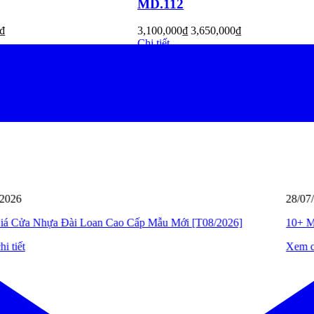
MD.111
50,000
₫
3,100,000
₫
3,650,000
₫
Chi tiết
28/07/2026
10+ Mẫu cửa thép vân gỗ 1 cánh đẹp được ưa chuộng 2026
Xem chi tiết