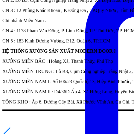
C
N 2: Lô B3, Cụm Công Nghiệp Trảng Nhật 2, Xã Điện Hòa, Điện
CN 3 : 12 Phùng Khác Khoan , P. Đống Đa , TP.Quy Nhơn , Tỉnh B
Chi nhánh Miền Nam :
CN 4 : 1178 Phạm Văn Đồng, P. Linh Đông, TP. Thủ Đức, TP. HC
CN 5 : 183 Kinh Dương Vương, P.12, Quận 6, TP.HCM
HỆ THỐNG XƯỞNG SẢN XUẤT MODERN DOOR®
XƯỞNG MIỀN BẮC : Hoàng Xá, Thanh Thủy, Phú Thọ
XƯỞNG MIỀN TRUNG : Lô B3, Cụm Công nghiệp Trảng Nhật 2, X
XƯỞNG MIỀN NAM I : Số 606/23 Quốc lộ 13, Hiệp Bình Phước, 
XƯỞNG MIỀN NAM II : D4/36D Ấp 4, Xã Hưng Long, Huyện Bì
TỔNG KHO : Ấp 6, Đường Cây Bài, Xã Phước Vĩnh An, Củ Chi,