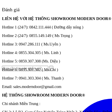
Đánh giá
LIÊN HỆ VỚI HỆ THỐNG SHOWROOM MODERN DOOR®
Hotline 1 (24/7):
0842.111.444
( Đường dây nóng )
Hotline 2 (24/7):
0855.149.149
( Ms Trọng )
Hotline 3:
0947.286.111
( Ms.Uyên )
Hotline 4:
0855.304.305
( Ms. Linh )
Hotline 5:
0859.307.308
(Ms. Diệu )
Hotline 6:
0835.301.302
( Ms.Chi )
Hotline 7:
0941.303.304
( Ms. Thanh )
Email:
sales.moderndoor@gmail.com
HỆ THỐNG SHOWROOM MODERN DOOR®
Chi nhánh Miền Trung :