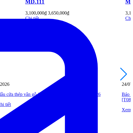
MD.110
3,100,000
₫
3,650,000
₫
Chi tiết
24/07/2026
Báo Giá Cửa Nhựa Giả Gỗ Composite Cao Cấp Mới Nhất
[T08/2026]
Xem chi tiết