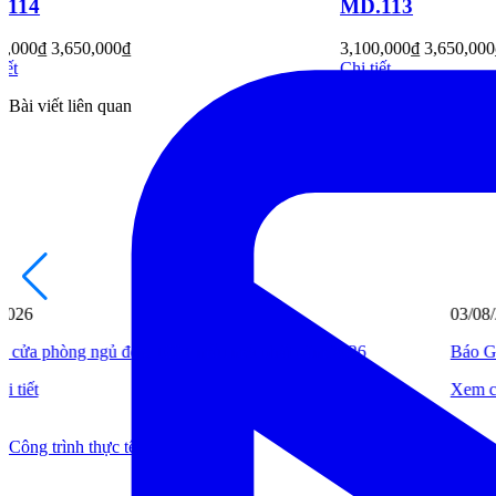
MD.113
MD.112
3,100,000
₫
3,650,000
₫
3,100,000
₫
3,6
Chi tiết
Chi tiết
Bài viết liên quan
03/08/2026
Báo Giá Cửa Nhựa Đài Loan Cao Cấp Mẫu Mới [T08/2026]
Xem chi tiết
Công trình thực tế