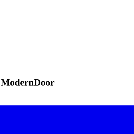
i Bình Dương
 | ModernDoor