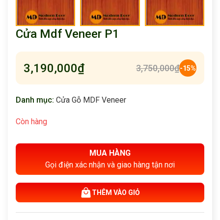
Cửa Mdf Veneer P1
3,190,000
₫
3,750,000
₫
-15%
Danh mục:
Cửa Gỗ MDF Veneer
Còn hàng
MUA HÀNG
Gọi điện xác nhận và giao hàng tận nơi
THÊM VÀO GIỎ