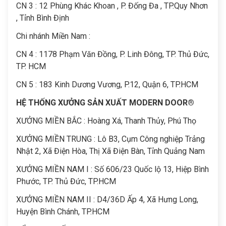
CN 3 : 12 Phùng Khác Khoan , P. Đống Đa , TP.Quy Nhơn
, Tỉnh Bình Định
Chi nhánh Miền Nam :
CN 4 : 1178 Phạm Văn Đồng, P. Linh Đông, TP. Thủ Đức,
TP. HCM
CN 5 : 183 Kinh Dương Vương, P.12, Quận 6, TP.HCM
HỆ THỐNG XƯỞNG SẢN XUẤT MODERN DOOR®
XƯỞNG MIỀN BẮC : Hoàng Xá, Thanh Thủy, Phú Thọ
XƯỞNG MIỀN TRUNG : Lô B3, Cụm Công nghiệp Trảng
Nhật 2, Xã Điện Hòa, Thị Xã Điện Bàn, Tỉnh Quảng Nam
XƯỞNG MIỀN NAM I : Số 606/23 Quốc lộ 13, Hiệp Bình
Phước, TP. Thủ Đức, TP.HCM
XƯỞNG MIỀN NAM II : D4/36D Ấp 4, Xã Hưng Long,
Huyện Bình Chánh, TP.HCM