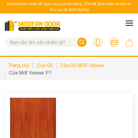
ModernDoor miễn phí giao hàng tại Đà Nẵng, TP.HCM, Biên Hòa và một số
khu vực tại Bình Dương
Trang chủ
Cửa Gỗ
Cửa Gỗ MDF Veneer
Cửa Mdf Veneer P1