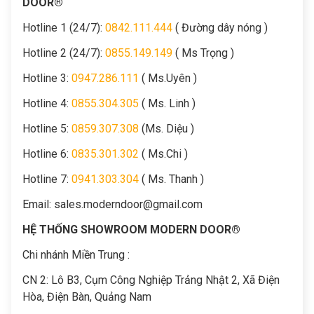
DOOR®
Hotline 1 (24/7):
0842.111.444
( Đường dây nóng )
Hotline 2 (24/7):
0855.149.149
( Ms Trọng )
Hotline 3:
0947.286.111
( Ms.Uyên )
Hotline 4:
0855.304.305
( Ms. Linh )
Hotline 5:
0859.307.308
(Ms. Diệu )
Hotline 6:
0835.301.302
( Ms.Chi )
Hotline 7:
0941.303.304
( Ms. Thanh )
Email:
sales.moderndoor@gmail.com
HỆ THỐNG SHOWROOM MODERN DOOR®
Chi nhánh Miền Trung :
C
N 2: Lô B3, Cụm Công Nghiệp Trảng Nhật 2, Xã Điện
Hòa, Điện Bàn, Quảng Nam