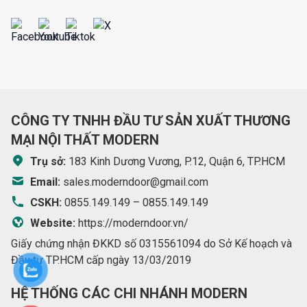
CÔNG TY TNHH ĐẦU TƯ SẢN XUẤT THƯƠNG
MẠI NỘI THẤT MODERN
Trụ sở:
183 Kinh Dương Vương, P.12, Quận 6, TP.HCM
Email:
sales.moderndoor@gmail.com
CSKH:
0855.149.149
–
0855.149.149
Website:
https://moderndoor.vn/
Giấy chứng nhận ĐKKD số 0315561094 do Sở Kế hoạch và
Đầu tư TP.HCM cấp ngày 13/03/2019
HỆ THỐNG CÁC CHI NHÁNH MODERN