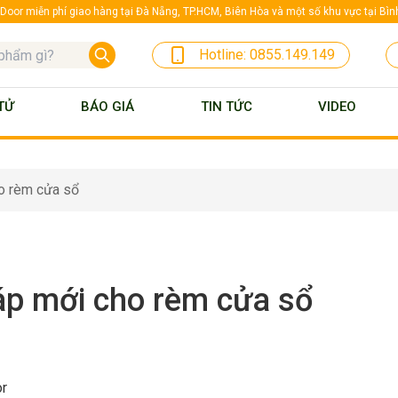
oor miễn phí giao hàng tại Đà Nẵng, TP.HCM, Biên Hòa và một số khu vực tại Bì
Hotline:
0855.149.149
TỬ
BÁO GIÁ
TIN TỨC
VIDEO
o rèm cửa sổ
áp mới cho rèm cửa sổ
r