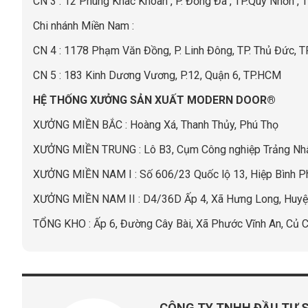
CN 3 : 12 Phùng Khác Khoan , P. Đống Đa , TP.Quy Nhơn , T
Chi nhánh Miền Nam :
CN 4 : 1178 Phạm Văn Đồng, P. Linh Đông, TP. Thủ Đức, 
CN 5 : 183 Kinh Dương Vương, P.12, Quận 6, TP.HCM
HỆ THỐNG XƯỞNG SẢN XUẤT MODERN DOOR®
XƯỞNG MIỀN BẮC : Hoàng Xá, Thanh Thủy, Phú Thọ
XƯỞNG MIỀN TRUNG : Lô B3, Cụm Công nghiệp Trảng Nhật 
XƯỞNG MIỀN NAM I : Số 606/23 Quốc lộ 13, Hiệp Bình P
XƯỞNG MIỀN NAM II : D4/36D Ấp 4, Xã Hưng Long, Huyệ
TỔNG KHO : Ấp 6, Đường Cây Bài, Xã Phước Vĩnh An, Củ 
CÔNG TY TNHH ĐẦU TƯ 