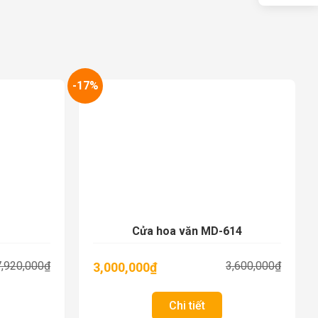
-17%
-1
Cửa hoa văn MD-614
7,920,000
₫
3,600,000
₫
3,000,000
₫
Chi tiết