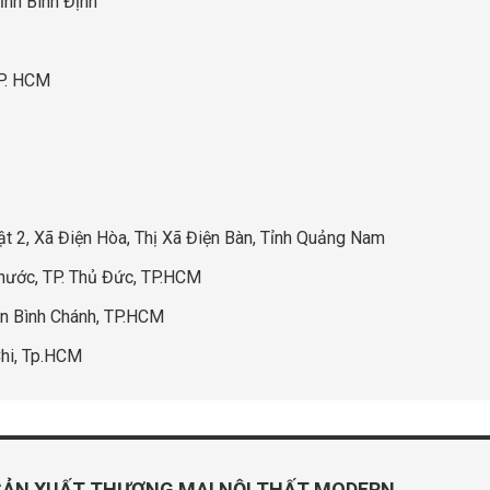
ỉnh Bình Định
TP. HCM
2, Xã Điện Hòa, Thị Xã Điện Bàn, Tỉnh Quảng Nam
hước, TP. Thủ Đức, TP.HCM
n Bình Chánh, TP.HCM
Chi, Tp.HCM
SẢN XUẤT THƯƠNG MẠI NỘI THẤT MODERN