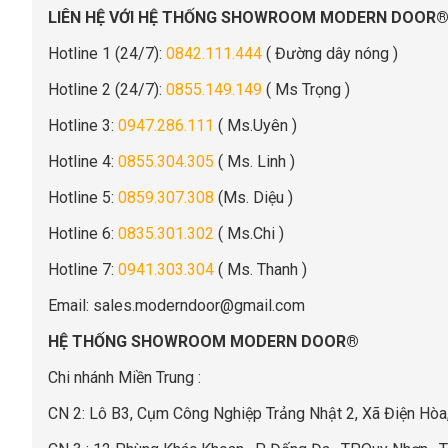
LIÊN HỆ VỚI HỆ THỐNG SHOWROOM MODERN DOOR
Hotline 1 (24/7):
0842.111.444
( Đường dây nóng )
Hotline 2 (24/7):
0855.149.149
( Ms Trọng )
Hotline 3:
0947.286.111
( Ms.Uyên )
Hotline 4:
0855.304.305
( Ms. Linh )
Hotline 5:
0859.307.308
(Ms. Diệu )
Hotline 6:
0835.301.302
( Ms.Chi )
Hotline 7:
0941.303.304
( Ms. Thanh )
Email:
sales.moderndoor@gmail.com
HỆ THỐNG SHOWROOM MODERN DOOR®
Chi nhánh Miền Trung :
C
N 2: Lô B3, Cụm Công Nghiệp Trảng Nhật 2, Xã Điện Hò