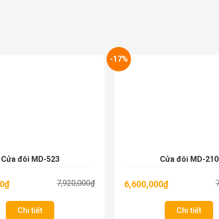
-17%
Cửa đôi MD-523
Cửa đôi MD-210
7,920,000
₫
00
₫
6,600,000
₫
Chi tiết
Chi tiết