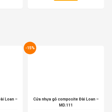
-15%
-1
ài Loan –
Cửa nhựa gỗ composite Đài Loan –
MD.111