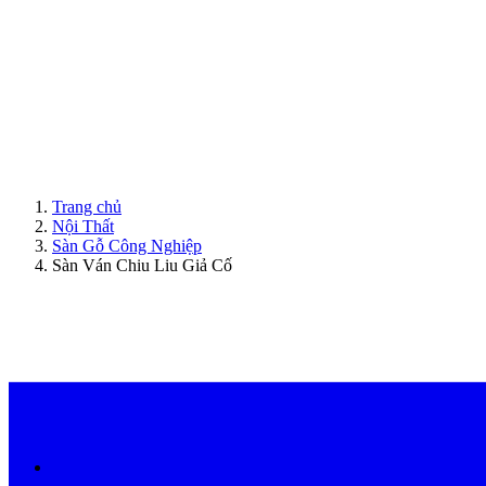
ModernDoor miễn phí giao hàng tại Đà Nẵng, TP.HCM, Biên Hòa và một số khu vực tạ
Trang chủ
Nội Thất
Sàn Gỗ Công Nghiệp
Sàn Ván Chiu Liu Giả Cố