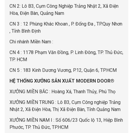
C
N 2: Lô B3, Cụm Công Nghiệp Trảng Nhật 2, Xã Điện
Hòa, Điện Bàn, Quảng Nam
CN 3 : 12 Phùng Khác Khoan , P. Đống Đa , TP.Quy Nhơn
, Tỉnh Bình Định
Chi nhánh Miền Nam :
CN 4 : 1178 Phạm Văn Đồng, P. Linh Đông, TP. Thủ Đức,
TP. HCM
CN 5 : 183 Kinh Dương Vương, P.12, Quận 6, TP.HCM
HỆ THỐNG XƯỞNG SẢN XUẤT MODERN DOOR®
XƯỞNG MIỀN BẮC : Hoàng Xá, Thanh Thủy, Phú Thọ
XƯỞNG MIỀN TRUNG : Lô B3, Cụm Công nghiệp Trảng
Nhật 2, Xã Điện Hòa, Thị Xã Điện Bàn, Tỉnh Quảng Nam
XƯỞNG MIỀN NAM I : Số 606/23 Quốc lộ 13, Hiệp Bình
Phước, TP. Thủ Đức, TP.HCM