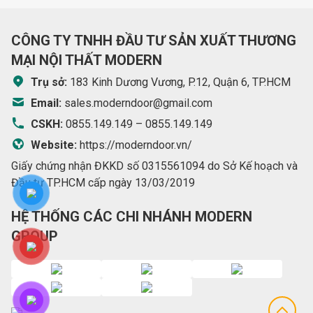
CÔNG TY TNHH ĐẦU TƯ SẢN XUẤT THƯƠNG
MẠI NỘI THẤT MODERN
Trụ sở:
183 Kinh Dương Vương, P.12, Quận 6, TP.HCM
Email:
sales.moderndoor@gmail.com
CSKH:
0855.149.149
–
0855.149.149
Website:
https://moderndoor.vn/
Giấy chứng nhận ĐKKD số 0315561094 do Sở Kế hoạch và
Đầu tư TP.HCM cấp ngày 13/03/2019
HỆ THỐNG CÁC CHI NHÁNH MODERN
GROUP