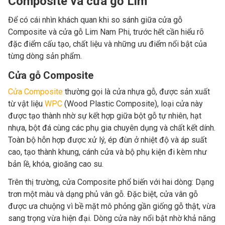
Composite và cửa gỗ Lim
Để có cái nhìn khách quan khi so sánh giữa cửa gỗ
Composite và cửa gỗ Lim Nam Phi, trước hết cần hiểu rõ
đặc điểm cấu tạo, chất liệu và những ưu điểm nổi bật của
từng dòng sản phẩm.
Cửa gỗ Composite
Cửa Composite
thường gọi là cửa nhựa gỗ, được sản xuất
từ vật liệu
WPC
(Wood Plastic Composite), loại cửa này
được tạo thành nhờ sự kết hợp giữa bột gỗ tự nhiên, hạt
nhựa, bột đá cùng các phụ gia chuyên dụng và chất kết dính.
Toàn bộ hỗn hợp được xử lý, ép đùn ở nhiệt độ và áp suất
cao, tạo thành khung, cánh cửa và bộ phụ kiện đi kèm như
bản lề, khóa, gioăng cao su.
Trên thị trường, cửa Composite phổ biến với hai dòng: Dạng
trơn một màu và dạng phủ vân gỗ. Đặc biệt, cửa vân gỗ
được ưa chuộng vì bề mặt mô phỏng gần giống gỗ thật, vừa
sang trọng vừa hiện đại. Dòng cửa này nổi bật nhờ khả năng