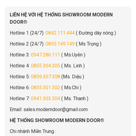
LIÊN HỆ VỚI HỆ THỐNG SHOWROOM MODERN
DOOR®
Hotline 1 (24/7):
0842.111.444
( Đường dây nóng )
Hotline 2 (24/7):
0855.149.149
( Ms Trọng )
Hotline 3:
0947.286.111
( Ms.Uyên )
Hotline 4:
0855.304.305
( Ms. Linh )
Hotline 5:
0859.307.308
(Ms. Diệu )
Hotline 6:
0835.301.302
( Ms.Chi )
Hotline 7:
0941.303.304
( Ms. Thanh )
Email:
sales.moderndoor@gmail.com
HỆ THỐNG SHOWROOM MODERN DOOR®
Chi nhánh Miền Trung :