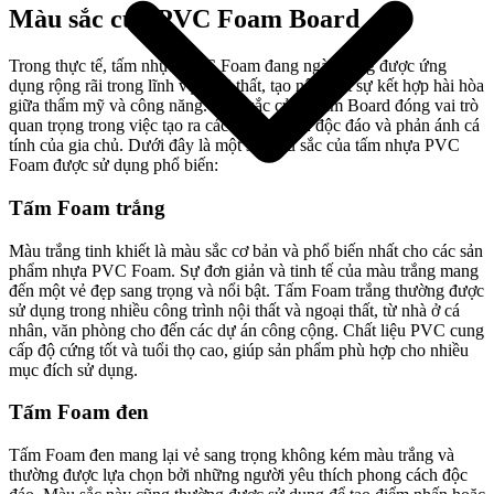
Màu sắc của PVC Foam Board
Trong thực tế, tấm nhựa PVC Foam đang ngày càng được ứng
dụng rộng rãi trong lĩnh vực nội thất, tạo nên một sự kết hợp hài hòa
giữa thẩm mỹ và công năng. Màu sắc của Foam Board đóng vai trò
quan trọng trong việc tạo ra các không gian độc đáo và phản ánh cá
tính của gia chủ. Dưới đây là một số màu sắc của tấm nhựa PVC
Foam được sử dụng phổ biến:
Tấm Foam trắng
Màu trắng tinh khiết là màu sắc cơ bản và phổ biến nhất cho các sản
phẩm nhựa PVC Foam. Sự đơn giản và tinh tế của màu trắng mang
đến một vẻ đẹp sang trọng và nổi bật. Tấm Foam trắng thường được
Giới thiệu công ty
sử dụng trong nhiều công trình nội thất và ngoại thất, từ nhà ở cá
nhân, văn phòng cho đến các dự án công cộng. Chất liệu PVC cung
cấp độ cứng tốt và tuổi thọ cao, giúp sản phẩm phù hợp cho nhiều
mục đích sử dụng.
Tấm Foam đen
Tấm Foam đen mang lại vẻ sang trọng không kém màu trắng và
thường được lựa chọn bởi những người yêu thích phong cách độc