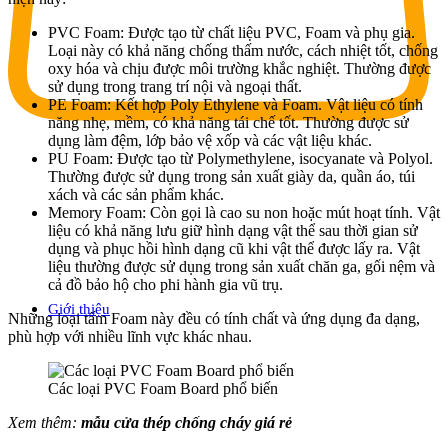
PVC Foam: Được tạo từ chất liệu PVC, Foam và phụ gia.
Loại này có khả năng chống thấm nước, cách nhiệt tốt, chống
oxy hóa và chịu được môi trường khắc nghiệt. Thường được
sử dụng trong trang trí nội và ngoại thất.
PE Foam: Kết hợp Poly Ethylene và Foam. Vật liệu có tính
năng nhẹ, mềm, có khả năng tái chế tốt. Thường được sử
dụng làm đệm, lớp bảo vệ xốp và các vật liệu khác.
PU Foam: Được tạo từ Polymethylene, isocyanate và Polyol.
Thường được sử dụng trong sản xuất giày da, quần áo, túi
xách và các sản phẩm khác.
Memory Foam: Còn gọi là cao su non hoặc mút hoạt tính. Vật
liệu có khả năng lưu giữ hình dạng vật thể sau thời gian sử
dụng và phục hồi hình dạng cũ khi vật thể được lấy ra. Vật
liệu thường được sử dụng trong sản xuất chăn ga, gối nệm và
cả đồ bảo hộ cho phi hành gia vũ trụ.
Giới thiệu
Những loại tấm Foam này đều có tính chất và ứng dụng đa dạng,
phù hợp với nhiều lĩnh vực khác nhau.
Các loại PVC Foam Board phổ biến
Xem thêm:
mẫu cửa thép chống cháy giá rẻ