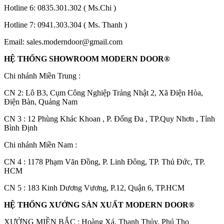
Hotline 6:
0835.301.302
( Ms.Chi )
Hotline 7:
0941.303.304
( Ms. Thanh )
Email:
sales.moderndoor@gmail.com
HỆ THỐNG SHOWROOM MODERN DOOR®
Chi nhánh Miền Trung :
C
N 2: Lô B3, Cụm Công Nghiệp Trảng Nhật 2, Xã Điện Hòa,
Điện Bàn, Quảng Nam
CN 3 : 12 Phùng Khác Khoan , P. Đống Đa , TP.Quy Nhơn , Tỉnh
Bình Định
Chi nhánh Miền Nam :
CN 4 : 1178 Phạm Văn Đồng, P. Linh Đông, TP. Thủ Đức, TP.
HCM
Tuyển Dụng
CN 5 : 183 Kinh Dương Vương, P.12, Quận 6, TP.HCM
HỆ THỐNG XƯỞNG SẢN XUẤT MODERN DOOR®
XƯỞNG MIỀN BẮC : Hoàng Xá, Thanh Thủy, Phú Thọ