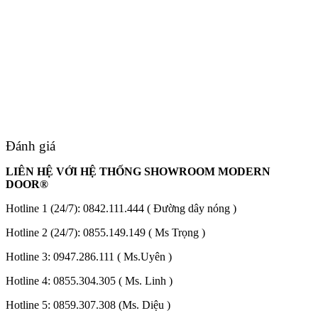
Quy mô nhà xưởng
Đánh giá
LIÊN HỆ VỚI HỆ THỐNG SHOWROOM MODERN
DOOR®
Hotline 1 (24/7):
0842.111.444
( Đường dây nóng )
Hotline 2 (24/7):
0855.149.149
( Ms Trọng )
Hotline 3:
0947.286.111
( Ms.Uyên )
Hotline 4:
0855.304.305
( Ms. Linh )
Liên Hệ
Hotline 5:
0859.307.308
(Ms. Diệu )