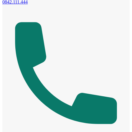
0842.111.444
Cửa Nhựa Gỗ Sungyu Đài Loan