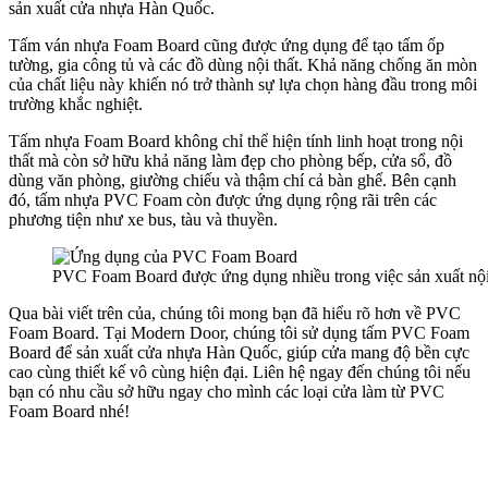
sản xuất cửa nhựa Hàn Quốc.
Tấm ván nhựa Foam Board cũng được ứng dụng để tạo tấm ốp
tường, gia công tủ và các đồ dùng nội thất. Khả năng chống ăn mòn
của chất liệu này khiến nó trở thành sự lựa chọn hàng đầu trong môi
trường khắc nghiệt.
Hồ sơ năng lực
Tấm nhựa Foam Board không chỉ thể hiện tính linh hoạt trong nội
thất mà còn sở hữu khả năng làm đẹp cho phòng bếp, cửa sổ, đồ
dùng văn phòng, giường chiếu và thậm chí cả bàn ghế. Bên cạnh
đó, tấm nhựa PVC Foam còn được ứng dụng rộng rãi trên các
phương tiện như xe bus, tàu và thuyền.
PVC Foam Board được ứng dụng nhiều trong việc sản xuất nội
Qua bài viết trên của, chúng tôi mong bạn đã hiểu rõ hơn về PVC
Foam Board. Tại Modern Door, chúng tôi sử dụng tấm PVC Foam
Board để sản xuất cửa nhựa Hàn Quốc, giúp cửa mang độ bền cực
cao cùng thiết kế vô cùng hiện đại. Liên hệ ngay đến chúng tôi nếu
bạn có nhu cầu sở hữu ngay cho mình các loại cửa làm từ PVC
Foam Board nhé!