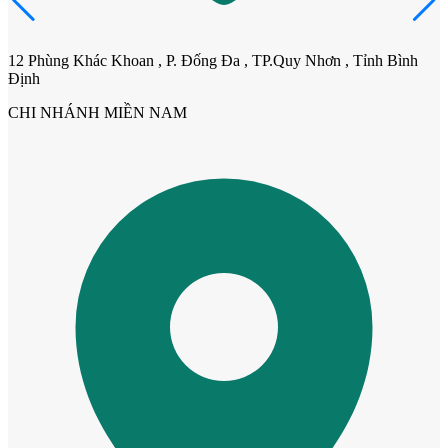
12 Phùng Khác Khoan , P. Đống Đa , TP.Quy Nhơn , Tỉnh Bình
Cửa Gỗ Tự Nhiên
Định
CHI NHÁNH MIỀN NAM
Cửa gỗ An Cường