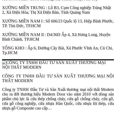
XƯỞNG MIỀN TRUNG : Lô B3, Cụm Công nghiệp Trảng Nhật
2, Xã Điện Hòa, Thị Xã Điện Bàn, Tỉnh Quảng Nam
XƯỞNG MIỀN NAM I : Số 606/23 Quốc lộ 13, Hiệp Bình Phước,
TP. Thủ Đức, TP.HCM
XƯỞNG MIỀN NAM II : D4/36D Ấp 4, Xã Hưng Long, Huyện
Bình Chánh, TP.HCM
TỔNG KHO : Ấp 6, Đường Cây Bài, Xã Phước Vĩnh An, Củ Chi,
Tp.HCM
Đối Tác
CÔNG TY TNHH ĐẦU TƯ SẢN XUẤT THƯƠNG MẠI NỘI
THẤT MODERN
Công ty TNHH Đầu Tư và Sản Xuất thương mại nội thất Modern
cho ra đời thương hiệu Modern Door vào năm 2010 với dòng sản
phẩm chủ lực là cửa thép chống cháy, cửa gỗ chống cháy, cửa gỗ,
cửa gỗ công nghiệp, cửa nhựa Hàn Quốc, cửa nhựa lõi thép, cửa
nhựa gỗ Composite cao cấp…