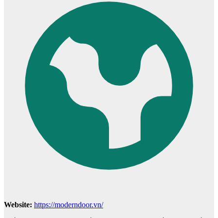
Cửa mẫu trơn phẳng
Website:
https://moderndoor.vn/