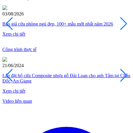
03/08/2026
026
Báo Giá Cửa Nhựa Đài Loan Cao Cấp Mẫu Mới [T08/
Xem chi tiết
Công trình thực tế
CỬA GỖ
Cửa Gỗ HDF Veneer
17/06/2024
âm tại Châu
Modern Door lắp đặt bộ cửa Composite nhựa gỗ Đài L
Đăng Khoa tại Bình Trưng Đông, quận 2
Xem chi tiết
Video liên quan