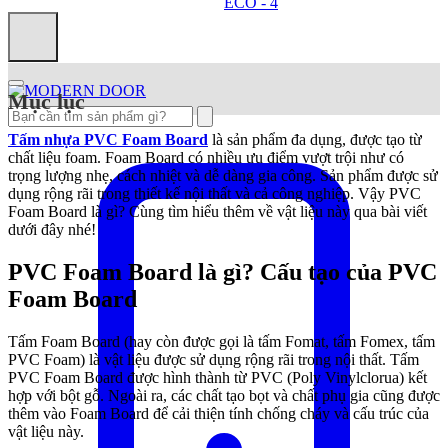
Mục lục
Tấm nhựa PVC Foam Board
là sản phẩm đa dụng, được tạo từ
chất liệu foam. Foam Board có nhiều ưu điểm vượt trội như có
trọng lượng nhẹ, cách nhiệt và dễ dàng gia công. Sản phẩm được sử
dụng rộng rãi trong thiết kế nội thất và cả công nghiệp. Vậy PVC
Foam Board là gì? Cùng tìm hiểu thêm về vật liệu này qua bài viết
dưới đây nhé!
PVC Foam Board là gì? Cấu tạo của PVC
Foam Board
Tấm Foam Board (hay còn được gọi là tấm Fomat, tấm Fomex, tấm
PVC Foam) là vật liệu được sử dụng rộng rãi trong nội thất. Tấm
PVC Foam Board được hình thành từ PVC (Poly Vinylclorua) kết
hợp với bột gỗ. Ngoài ra, các chất tạo bọt và chất phụ gia cũng được
thêm vào Foam Board để cải thiện tính chống cháy và cấu trúc của
vật liệu này.