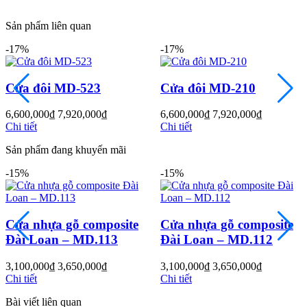
Sản phẩm liên quan
-17%
-17%
Cửa đôi MD-210
Cửa hoa văn MD-614
6,600,000
₫
7,920,000
₫
3,000,000
₫
3,600,000
₫
Chi tiết
Chi tiết
Các loại cửa
Sản phẩm đang khuyến mãi
-15%
-15%
te
Cửa nhựa gỗ composite
Cửa nhựa gỗ composi
Đài Loan – MD.112
Đài Loan – MD.111
3,100,000
₫
3,650,000
₫
3,100,000
₫
3,650,000
₫
Chi tiết
Chi tiết
Bài viết liên quan