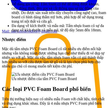
Dễ dàng gia công: Tấm foam có thể dễ dàng được khoan,
cưa, đóng đinh, đẽo gọt và cắt thông qua sự tác động của
nhiệt. Do được sản xuất trên dây chuyền công nghệ cao, foam
board có hình dáng thẩm mỹ hơn, phù hợp để sử dụng trong
trang trí nội thất và cửa gỗ.
Đa dạng về kích thước và mẫu mã: Tấm nhựa foam có sự đa
dạng về kích thước và mẫu mã, từ độ dày 5mm đến 18mm.
Mail:
sales.moderndoor@gmail.com
Nhược điểm
Mặc dù tấm nhựa PVC Foam Board có rất nhiều ưu điểm nổi bật
nhưng vẫn không tránh được những hạn chế như thiếu đi vẻ đẹp tự
nhiên so với gỗ. Mặc dù vậy, tấm nhựa foam vẫn có giá thành thấp
hơn nhiều so với cửa được làm từ gỗ và là lựa chọn phù hợp cho
nhiều gia chủ có mong muốn tiết kiệm chi phí.
Ưu nhược điểm của tấm PVC Foam Board
Các loại PVC Foam Board phổ biến
Trên thị trường hiện nay có nhiều mẫu Foam với chất liệu, tính chất
và ứng dụng khác nhau. Đây là 4 mẫu nhựa PVC Foam phổ biến
hiện nay: