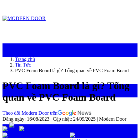
ModernDoor miễn phí giao hàng tại Đà Nẵng, TP.HCM, Biên Hòa và một số khu
vực tại Bình Dương
Trang chủ
Tin Tức
PVC Foam Board là gì? Tổng quan về PVC Foam Board
PVC Foam Board là gì? Tổng
quan về PVC Foam Board
Theo dõi Modern Door trên
Đăng ngày: 16/08/2023
|
Cập nhật: 24/09/2025
|
Modern Door