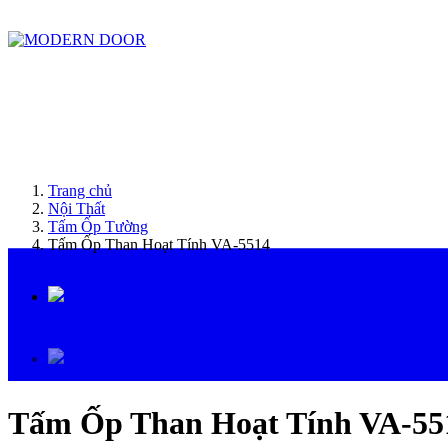
ModernDoor miễn phí giao hàng tại Đà Nẵng, TP.HCM, Biên Hòa và một số khu vực tạ
Trang chủ
Nội Thất
Tấm Ốp Tường
Tấm Ốp Than Hoạt Tính VA-5514
Tấm Ốp Than Hoạt Tính VA-55