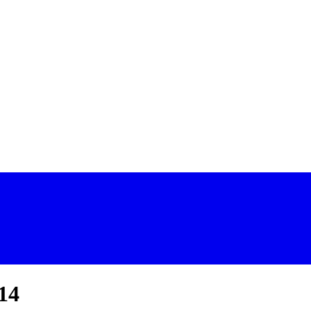
i Bình Dương
14