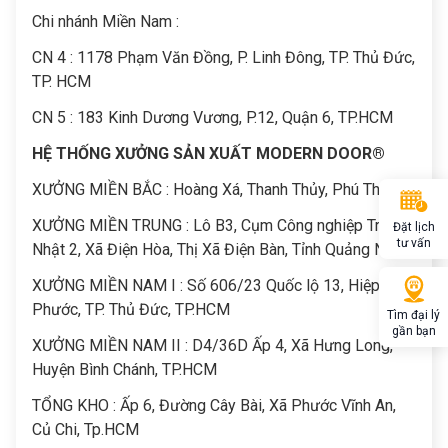
Chi nhánh Miền Nam :
CN 4 : 1178 Phạm Văn Đồng, P. Linh Đông, TP. Thủ Đức,
TP. HCM
CN 5 : 183 Kinh Dương Vương, P.12, Quận 6, TP.HCM
HỆ THỐNG XƯỞNG SẢN XUẤT MODERN DOOR®
XƯỞNG MIỀN BẮC : Hoàng Xá, Thanh Thủy, Phú Thọ
XƯỞNG MIỀN TRUNG : Lô B3, Cụm Công nghiệp Trảng
Đặt lịch
tư vấn
Nhật 2, Xã Điện Hòa, Thị Xã Điện Bàn, Tỉnh Quảng Nam
XƯỞNG MIỀN NAM I : Số 606/23 Quốc lộ 13, Hiệp Bình
Phước, TP. Thủ Đức, TP.HCM
Tìm đại lý
gần bạn
XƯỞNG MIỀN NAM II : D4/36D Ấp 4, Xã Hưng Long,
Huyện Bình Chánh, TP.HCM
TỔNG KHO : Ấp 6, Đường Cây Bài, Xã Phước Vĩnh An,
Củ Chi, Tp.HCM