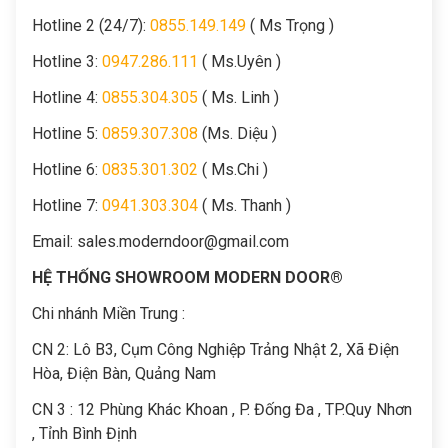
Hotline 2 (24/7):
0855.149.149
( Ms Trọng )
Hotline 3:
0947.286.111
( Ms.Uyên )
Hotline 4:
0855.304.305
( Ms. Linh )
Hotline 5:
0859.307.308
(Ms. Diệu )
Hotline 6:
0835.301.302
( Ms.Chi )
Hotline 7:
0941.303.304
( Ms. Thanh )
Email:
sales.moderndoor@gmail.com
HỆ THỐNG SHOWROOM MODERN DOOR®
Chi nhánh Miền Trung :
C
N 2: Lô B3, Cụm Công Nghiệp Trảng Nhật 2, Xã Điện
Hòa, Điện Bàn, Quảng Nam
CN 3 : 12 Phùng Khác Khoan , P. Đống Đa , TP.Quy Nhơn
, Tỉnh Bình Định