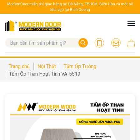
ModernDoor miễn phí giao hàng tại Đà Nẵng, TP.HCM, Biên Hòa và một số
khu vực tại Bình Dương
Trang chủ
Nội Thất
Tấm Ốp Tường
Tấm Ốp Than Hoạt Tính VA-5519