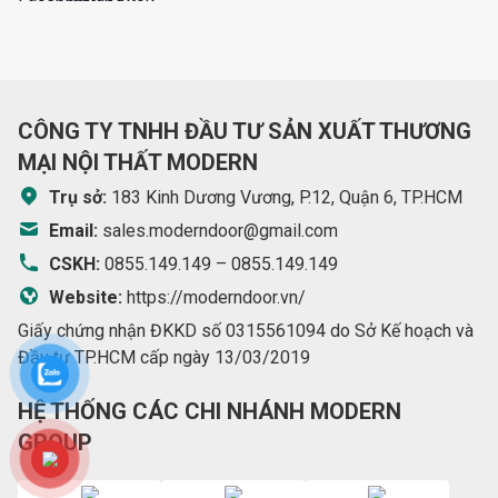
CÔNG TY TNHH ĐẦU TƯ SẢN XUẤT THƯƠNG
MẠI NỘI THẤT MODERN
Trụ sở:
183 Kinh Dương Vương, P.12, Quận 6, TP.HCM
Email:
sales.moderndoor@gmail.com
CSKH:
0855.149.149
–
0855.149.149
Website:
https://moderndoor.vn/
Giấy chứng nhận ĐKKD số 0315561094 do Sở Kế hoạch và
Đầu tư TP.HCM cấp ngày 13/03/2019
HỆ THỐNG CÁC CHI NHÁNH MODERN
GROUP