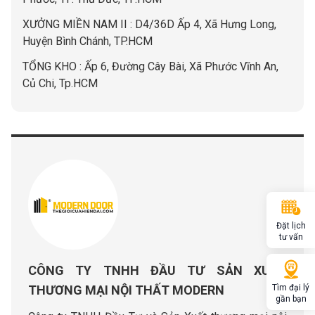
XƯỞNG MIỀN NAM II : D4/36D Ấp 4, Xã Hưng Long,
Huyện Bình Chánh, TP.HCM
TỔNG KHO : Ấp 6, Đường Cây Bài, Xã Phước Vĩnh An,
Củ Chi, Tp.HCM
Đặt lịch
tư vấn
CÔNG TY TNHH ĐẦU TƯ SẢN XUẤT
Tìm đại lý
THƯƠNG MẠI NỘI THẤT MODERN
gần bạn