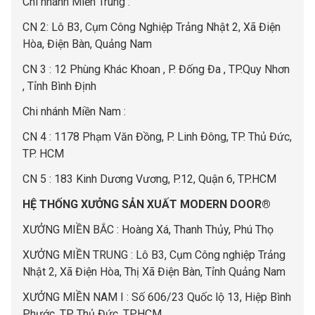
Chi nhánh Miền Trung :
C
N 2: Lô B3, Cụm Công Nghiệp Trảng Nhật 2, Xã Điện
Hòa, Điện Bàn, Quảng Nam
CN 3 : 12 Phùng Khác Khoan , P. Đống Đa , TP.Quy Nhơn
, Tỉnh Bình Định
Chi nhánh Miền Nam :
CN 4 : 1178 Phạm Văn Đồng, P. Linh Đông, TP. Thủ Đức,
TP. HCM
CN 5 : 183 Kinh Dương Vương, P.12, Quận 6, TP.HCM
HỆ THỐNG XƯỞNG SẢN XUẤT MODERN DOOR®
XƯỞNG MIỀN BẮC : Hoàng Xá, Thanh Thủy, Phú Thọ
XƯỞNG MIỀN TRUNG : Lô B3, Cụm Công nghiệp Trảng
Nhật 2, Xã Điện Hòa, Thị Xã Điện Bàn, Tỉnh Quảng Nam
XƯỞNG MIỀN NAM I : Số 606/23 Quốc lộ 13, Hiệp Bình
Phước, TP. Thủ Đức, TP.HCM