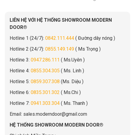
LIÊN HỆ VỚI HỆ THỐNG SHOWROOM MODERN
DOOR®
Hotline 1 (24/7):
0842.111.444
( Đường dây nóng )
Hotline 2 (24/7):
0855.149.149
( Ms Trọng )
Hotline 3:
0947.286.111
( Ms.Uyên )
Hotline 4:
0855.304.305
( Ms. Linh )
Hotline 5:
0859.307.308
(Ms. Diệu )
Hotline 6:
0835.301.302
( Ms.Chi )
Hotline 7:
0941.303.304
( Ms. Thanh )
Email:
sales.moderndoor@gmail.com
HỆ THỐNG SHOWROOM MODERN DOOR®