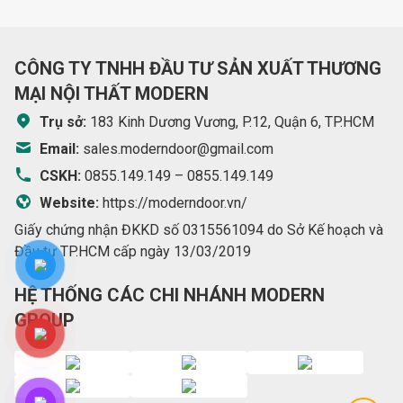
CÔNG TY TNHH ĐẦU TƯ SẢN XUẤT THƯƠNG
MẠI NỘI THẤT MODERN
Trụ sở:
183 Kinh Dương Vương, P.12, Quận 6, TP.HCM
Email:
sales.moderndoor@gmail.com
CSKH:
0855.149.149
–
0855.149.149
Website:
https://moderndoor.vn/
Giấy chứng nhận ĐKKD số 0315561094 do Sở Kế hoạch và
Đầu tư TP.HCM cấp ngày 13/03/2019
HỆ THỐNG CÁC CHI NHÁNH MODERN
GROUP