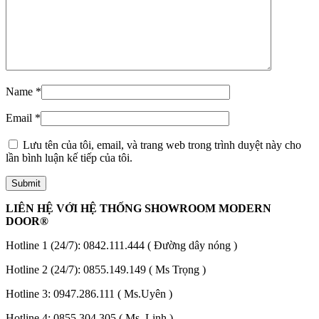
Name
*
Email
*
Lưu tên của tôi, email, và trang web trong trình duyệt này cho
Các loại cửa
lần bình luận kế tiếp của tôi.
LIÊN HỆ VỚI HỆ THỐNG SHOWROOM MODERN
DOOR®
Hotline 1 (24/7):
0842.111.444
( Đường dây nóng )
Hotline 2 (24/7):
0855.149.149
( Ms Trọng )
Hotline 3:
0947.286.111
( Ms.Uyên )
Hotline 4:
0855.304.305
( Ms. Linh )