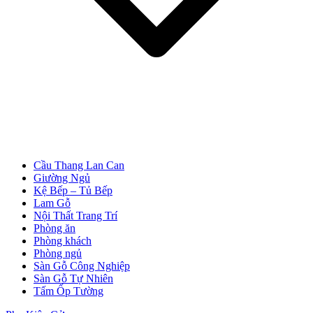
Cửa Nhựa Vân Gỗ
Cầu Thang Lan Can
Giường Ngủ
Kệ Bếp – Tủ Bếp
Lam Gỗ
Nội Thất Trang Trí
Phòng ăn
Phòng khách
Phòng ngủ
Sàn Gỗ Công Nghiệp
Sàn Gỗ Tự Nhiên
Cửa Nhựa Lõi Thép Upvc
Tấm Ốp Tường