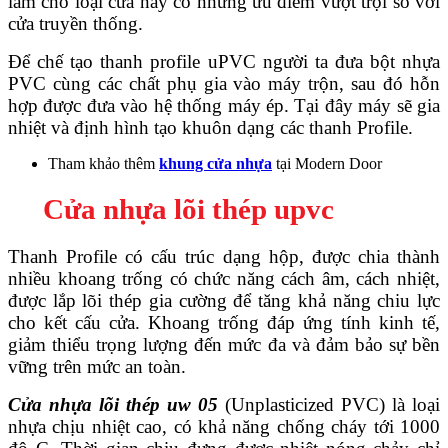
làm cho loại cửa này có những ưu điểm vượt trội so với
cửa truyền thống.
Để chế tạo thanh profile uPVC người ta đưa bột nhựa
PVC cùng các chất phụ gia vào máy trộn, sau đó hỗn
hợp được đưa vào hệ thống máy ép. Tại đây máy sẽ gia
nhiệt và định hình tạo khuôn dạng các thanh Profile.
Tham khảo thêm
khung cửa nhựa
tại Modern Door
Giới thiệu CEO
Cửa nhựa lõi thép upvc
Thanh Profile có cấu trúc dạng hộp, được chia thành
nhiều khoang trống có chức năng cách âm, cách nhiệt,
được lắp lõi thép gia cường để tăng khả năng chiu lực
cho kết cấu cửa. Khoang trống đáp ứng tính kinh tế,
giảm thiểu trọng lượng đến mức đa và đảm bảo sự bền
vững trên mức an toàn.
Cửa nhựa lõi thép uw 05
(Unplasticized PVC) là loại
nhựa chịu nhiệt cao, có khả năng chống cháy tới 1000