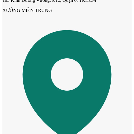
183 Kinh Dương Vương, P.12, Quận 6, TP.HCM
XƯỞNG MIỀN TRUNG
Cửa phào chỉ nổi
Cửa vòm