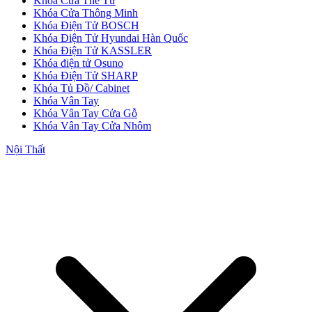
Khóa Cửa Thẻ Từ
Khóa Cửa Thông Minh
Khóa Điện Tử BOSCH
Khóa Điện Tử Hyundai Hàn Quốc
Khóa Điện Tử KASSLER
Khóa điện tử Osuno
Khóa Điện Tử SHARP
Khóa Tủ Đồ/ Cabinet
Khóa Vân Tay
Khóa Vân Tay Cửa Gỗ
Khóa Vân Tay Cửa Nhôm
Cửa Nhựa Giá Rẻ
Nội Thất