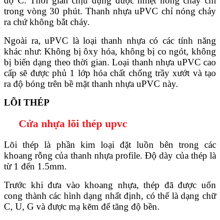
độ C. Thời gian chịu đựng được nhiệt nóng chảy chỉ
trong vòng 30 phút. Thanh nhựa uPVC chỉ nóng chảy
ra chứ không bắt cháy.
Ngoài ra, uPVC là loại thanh nhựa có các tính năng
khác như: Không bị ôxy hóa, không bị co ngót, không
bị biến dạng theo thời gian. Loại thanh nhựa uPVC cao
Hồ sơ năng lực
cấp sẽ được phủ 1 lớp hóa chất chống trầy xướt và tạo
ra độ bóng trên bề mặt thanh nhựa uPVC này.
LÕI THÉP
Cửa nhựa lõi thép upvc
Lõi thép là phần kim loại đặt luồn bên trong các
khoang rỗng của thanh nhựa profile. Độ dày của thép là
từ 1 đến 1.5mm.
Trước khi đưa vào khoang nhựa, thép đã được uốn
cong thành các hình dạng nhất định, có thể là dạng chữ
C, U, G và được mạ kẽm để tăng độ bền.