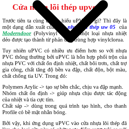
Cửa nhựa lõi thép upvc
Trước tiên ta cùng đi tìm hiểu uPVC là gì? Thì đây là
một dạng dẫn xuất của
Cửa nhựa lõi thép uw 05
của
Moderndoor
(Polyvinyl Clorua), một loại nhựa nhiệt
dẻo được tạo thành từ phản ứng trùng hợp vinylclorua.
Tuy nhiên uPVC có nhiều ưu điểm hơn so với nhựa
PVC thông thường bởi uPVC là hỗn hợp phối trộn của
nhựa PVC với chất ổn định nhiệt, chất bôi trơn, chất trợ
gia công, chất tăng độ bền va đập, chất độn, bột màu,
chất chống tia UV. Trong đó:
Giới thiệu công ty
Polymers Arylic -> tạo sự bền chắc, chịu va đập mạnh.
Nhóm chất ổn định -> giúp nhựa chịu được tác động
của nhiệt và tia cực tím.
Chất sáp -> dùng trong quá trình tạo hình, cho thanh
Profile có bề mặt nhẵn bóng.
Bởi vậy, khi ứng dụng uPVC vào cửa nhựa lõi thép đã