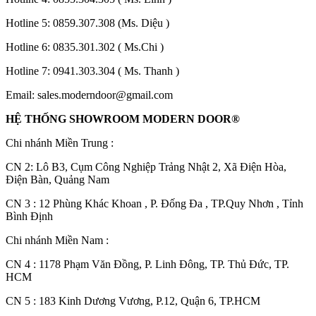
Hotline 5:
0859.307.308
(Ms. Diệu )
Hotline 6:
0835.301.302
( Ms.Chi )
Hotline 7:
0941.303.304
( Ms. Thanh )
Email:
sales.moderndoor@gmail.com
HỆ THỐNG SHOWROOM MODERN DOOR®
CỬA GỖ
Cửa Gỗ HDF Veneer
Chi nhánh Miền Trung :
C
N 2: Lô B3, Cụm Công Nghiệp Trảng Nhật 2, Xã Điện Hòa,
Điện Bàn, Quảng Nam
CN 3 : 12 Phùng Khác Khoan , P. Đống Đa , TP.Quy Nhơn , Tỉnh
Bình Định
Chi nhánh Miền Nam :
CN 4 : 1178 Phạm Văn Đồng, P. Linh Đông, TP. Thủ Đức, TP.
HCM
CN 5 : 183 Kinh Dương Vương, P.12, Quận 6, TP.HCM