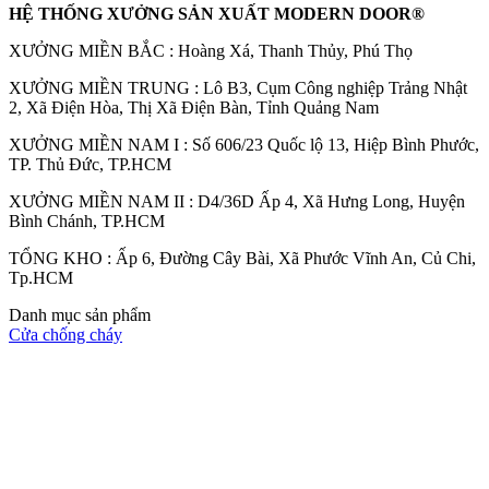
HỆ THỐNG XƯỞNG SẢN XUẤT MODERN DOOR®
XƯỞNG MIỀN BẮC : Hoàng Xá, Thanh Thủy, Phú Thọ
Cửa Gỗ HDF
XƯỞNG MIỀN TRUNG : Lô B3, Cụm Công nghiệp Trảng Nhật
2, Xã Điện Hòa, Thị Xã Điện Bàn, Tỉnh Quảng Nam
XƯỞNG MIỀN NAM I : Số 606/23 Quốc lộ 13, Hiệp Bình Phước,
TP. Thủ Đức, TP.HCM
XƯỞNG MIỀN NAM II : D4/36D Ấp 4, Xã Hưng Long, Huyện
Bình Chánh, TP.HCM
TỔNG KHO : Ấp 6, Đường Cây Bài, Xã Phước Vĩnh An, Củ Chi,
Tp.HCM
Danh mục sản phẩm
Cửa chống cháy
Cửa Gỗ MDF Laminate