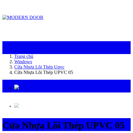
ModernDoor miễn phí giao hàng tại Đà Nẵng, TP.HCM, Biên Hòa và một số khu
vực tại Bình Dương
Trang chủ
Windows
Cửa Nhựa Lõi Thép Upvc
Cửa Nhựa Lõi Thép UPVC 05
Cửa Nhựa Lõi Thép UPVC 05