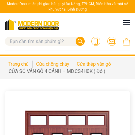
ModernDoor miễn phí giao hàng tại Đà Nẵng, TP.HCM, Biên Hòa và một số
khu vực tại Bình Dương
Trang chủ
Cửa chống cháy
Cửa thép vân gỗ
CỬA SỔ VÂN GỖ 4 CÁNH – MD.CS4H0K ( Đỏ )