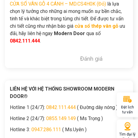
CỬA SỔ VÂN GỖ 4 CÁNH – MD.CS4H0K (Đỏ)
là lựa
chọn lý tưởng cho những ai mong muốn sự bền chắc,
tinh tế và khác biệt trong từng chi tiết. Để được tư vấn
chi tiết cũng như nhận báo giá
cửa sổ thép vân gỗ
ưu
đãi, hãy liên hệ ngay
Modern Door
qua số
0842.111.444
.
Đánh giá
LIÊN HỆ VỚI HỆ THỐNG SHOWROOM MODERN
DOOR®
Hotline 1 (24/7):
0842.111.444
( Đường dây nóng )
Đặt lịch
tư vấn
Hotline 2 (24/7):
0855.149.149
( Ms Trọng )
Hotline 3:
0947.286.111
( Ms.Uyên )
Tìm đại lý