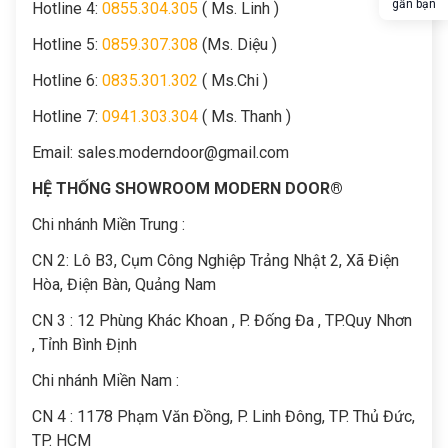
gần bạn
Hotline 4:
0855.304.305
( Ms. Linh )
Hotline 5:
0859.307.308
(Ms. Diệu )
Hotline 6:
0835.301.302
( Ms.Chi )
Hotline 7:
0941.303.304
( Ms. Thanh )
Email:
sales.moderndoor@gmail.com
HỆ THỐNG SHOWROOM MODERN DOOR®
Chi nhánh Miền Trung :
C
N 2: Lô B3, Cụm Công Nghiệp Trảng Nhật 2, Xã Điện
Hòa, Điện Bàn, Quảng Nam
CN 3 : 12 Phùng Khác Khoan , P. Đống Đa , TP.Quy Nhơn
, Tỉnh Bình Định
Chi nhánh Miền Nam :
CN 4 : 1178 Phạm Văn Đồng, P. Linh Đông, TP. Thủ Đức,
TP. HCM