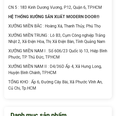
CN 5 : 183 Kinh Dương Vương, P.12, Quận 6, TP.HCM
HỆ THỐNG XƯỞNG SẢN XUẤT MODERN DOOR®
XƯỞNG MIỀN BẮC : Hoàng Xá, Thanh Thủy, Phú Thọ
XƯỞNG MIỀN TRUNG : Lô B3, Cụm Công nghiệp Trảng
Nhật 2, Xã Điện Hòa, Thị Xã Điện Bàn, Tỉnh Quảng Nam
XƯỞNG MIỀN NAM I : Số 606/23 Quốc lộ 13, Hiệp Bình
Phước, TP. Thủ Đức, TP.HCM
XƯỞNG MIỀN NAM II : D4/36D Ấp 4, Xã Hưng Long,
Huyện Bình Chánh, TP.HCM
TỔNG KHO : Ấp 6, Đường Cây Bài, Xã Phước Vĩnh An,
Củ Chi, Tp.HCM
Danh mục sản phẩm