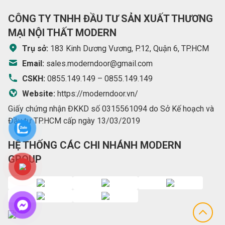
CÔNG TY TNHH ĐẦU TƯ SẢN XUẤT THƯƠNG
MẠI NỘI THẤT MODERN
Trụ sở:
183 Kinh Dương Vương, P.12, Quận 6, TP.HCM
Email:
sales.moderndoor@gmail.com
CSKH:
0855.149.149
–
0855.149.149
Website:
https://moderndoor.vn/
Giấy chứng nhận ĐKKD số 0315561094 do Sở Kế hoạch và
Đầu tư TP.HCM cấp ngày 13/03/2019
HỆ THỐNG CÁC CHI NHÁNH MODERN
GROUP