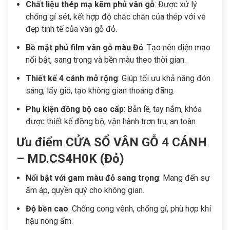
Chất liệu thép mạ kẽm phủ vân gỗ
: Được xử lý
chống gỉ sét, kết hợp độ chắc chắn của thép với vẻ
đẹp tinh tế của vân gỗ đỏ.
Bề mặt phủ film vân gỗ màu Đỏ
: Tạo nên diện mạo
nổi bật, sang trọng và bền màu theo thời gian.
Thiết kế 4 cánh mở rộng
: Giúp tối ưu khả năng đón
sáng, lấy gió, tạo không gian thoáng đãng.
Phụ kiện đồng bộ cao cấp
: Bản lề, tay nắm, khóa
được thiết kế đồng bộ, vận hành trơn tru, an toàn.
Ưu điểm CỬA SỔ VÂN GỖ 4 CÁNH
– MD.CS4H0K (Đỏ)
Nổi bật với gam màu đỏ sang trọng
: Mang đến sự
ấm áp, quyền quý cho không gian.
Độ bền cao
: Chống cong vênh, chống gỉ, phù hợp khí
hậu nóng ẩm.