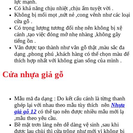
lực mạnh.
Có khả năng chịu nhiệt ,chịu ẩm tuyệt vời .
Không bị mối mọt ,nứt nẻ ,cong vênh như các loại
cửa gỗ .
Có trọng lượng tương đối nhẹ nên không bị xệ
cánh ,tạo việc đóng mở nhẹ nhàng ,không gây
tiếng ồn .
Vân được tạo thành như vân gỗ thật ,màu sắc đa
dạng ,phong phú ,khách hàng có thể chọn màu để
Giới thiệu CEO
thích hợp nhất với không gian sống của mình .
Cửa nhựa giả gỗ
Mẫu mã đa dạng : Do kết cấu cánh là từng thanh
ghép lại với nhau theo mẫu tùy thích nên
Nhựa
giả gỗ 12
có thể tạo nên được nhiều mẫu mới lạ
,mẫu theo yêu cầu.
Bề mặt trơn láng nên dễ dàng vệ sinh ,sau khi
được lau chùi thì cửa trông như mới vì không bị