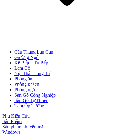
Cầu Thang Lan Can
Giường Ngủ
Kệ Bếp – Tủ Bếp
Lam Gỗ
Nội Thất Trang Trí
Phòng ăn
Phòng khách
Cửa Nhựa Giả Gỗ
Phòng ngủ
Sàn Gỗ Công Nghiệp
Sàn Gỗ Tự Nhiên
Tấm Ốp Tường
Phụ Kiện Cửa
Sản Phẩm
Sản phẩm khuyến mãi
Windows