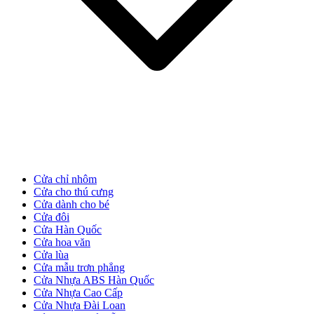
Cửa Gỗ Tự Nhiên
Cửa chỉ nhôm
Cửa cho thú cưng
Cửa dành cho bé
Cửa đôi
Cửa Hàn Quốc
Cửa hoa văn
Cửa lùa
Cửa mẫu trơn phẳng
Cửa Nhựa ABS Hàn Quốc
Cửa gỗ An Cường
Cửa Nhựa Cao Cấp
Cửa Nhựa Đài Loan