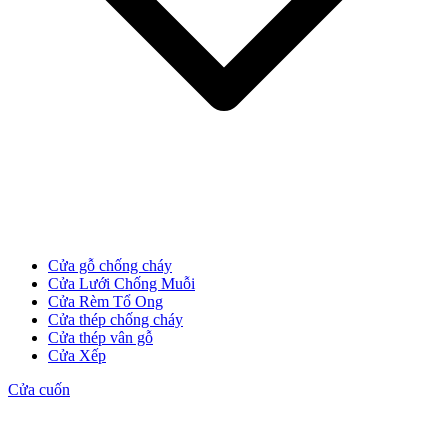
CỬA GỖ
Cửa Gỗ HDF Veneer
Cửa gỗ chống cháy
Cửa Lưới Chống Muỗi
Cửa Rèm Tổ Ong
Cửa thép chống cháy
Cửa thép vân gỗ
Cửa Xếp
Cửa cuốn