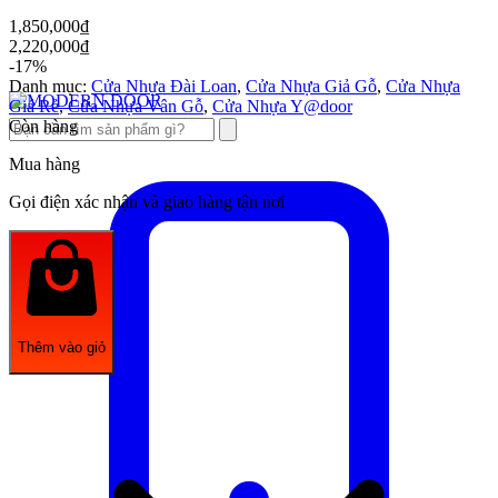
1,850,000
₫
2,220,000
₫
-17%
Danh mục:
Cửa Nhựa Đài Loan
,
Cửa Nhựa Giả Gỗ
,
Cửa Nhựa
Giá Rẻ
,
Cửa Nhựa Vân Gỗ
,
Cửa Nhựa Y@door
Còn hàng
Mua hàng
Gọi điện xác nhận và giao hàng tận nơi
Thêm vào giỏ