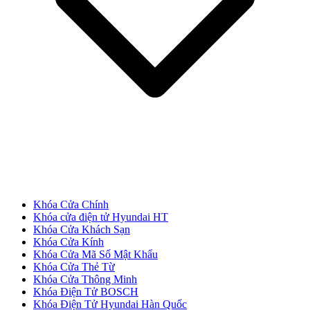
CỬA NHỰA
Cửa Nhựa Gỗ Composite
Khóa Cửa Chính
Khóa cửa điện tử Hyundai HT
Khóa Cửa Khách Sạn
Khóa Cửa Kính
Khóa Cửa Mã Số Mật Khẩu
Khóa Cửa Thẻ Từ
Khóa Cửa Thông Minh
Khóa Điện Tử BOSCH
Khóa Điện Tử Hyundai Hàn Quốc