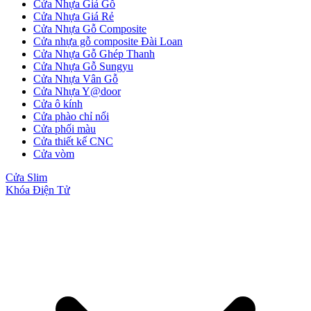
Cửa Nhựa Giả Gỗ
Cửa Nhựa Giá Rẻ
Cửa Nhựa Gỗ Composite
Cửa nhựa gỗ composite Đài Loan
Cửa Nhựa Gỗ Ghép Thanh
Cửa Nhựa Gỗ Sungyu
Cửa Nhựa Vân Gỗ
Cửa Nhựa Y@door
Cửa ô kính
Cửa phào chỉ nổi
Cửa phối màu
Cửa thiết kế CNC
Cửa vòm
Cửa Slim
Khóa Điện Tử
Cửa gỗ Carbon