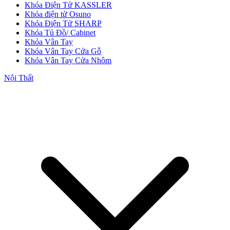
Khóa Điện Tử KASSLER
Khóa điện tử Osuno
Khóa Điện Tử SHARP
Khóa Tủ Đồ/ Cabinet
Cửa Nhựa Đài Loan
Khóa Vân Tay
Khóa Vân Tay Cửa Gỗ
Khóa Vân Tay Cửa Nhôm
Nội Thất
Cửa Nhựa Cao Cấp