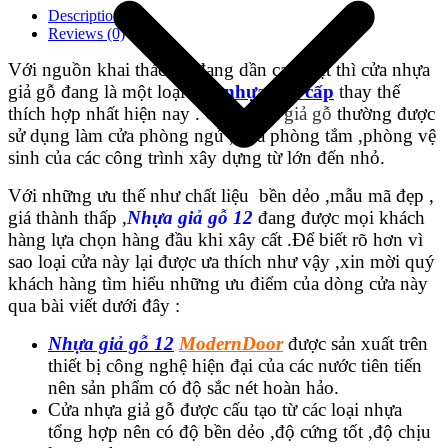
Description
Reviews (0)
Với nguồn khai thác gỗ đang dần cạn kiệt thì cửa nhựa
giả gỗ đang là một loại
cửa nhựa cao cấp
thay thế
thích hợp nhất hiện nay .
Cửa nhựa giả gỗ
thường được
sử dụng làm cửa phòng ngủ , cửa phòng tắm ,phòng vệ
sinh của các công trình xây dựng từ lớn đến nhỏ.
Với những ưu thế như chất liệu bền dẻo ,mẫu mã đẹp ,
giá thành thấp ,
Nhựa giả gỗ 12
đang được mọi khách
hàng lựa chọn hàng đầu khi xây cất .Để biết rõ hơn vì
sao loại cửa này lại được ưa thích như vậy ,xin mời quý
Giới thiệu công ty
khách hàng tìm hiểu những ưu điểm của dòng cửa này
qua bài viết dưới đây :
Nhựa giả gỗ 12
ModernDoor
được sản xuất trên
thiết bị công nghệ hiện đại của các nước tiên tiến
nên sản phẩm có độ sắc nét hoàn hảo.
Cửa nhựa giả gỗ được cấu tạo từ các loại nhựa
tổng hợp nên có độ bền dẻo ,độ cứng tốt ,độ chịu