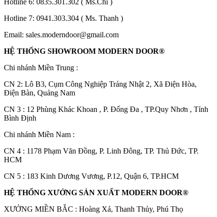
Hotline 6:
0835.301.302
( Ms.Chi )
Hotline 7:
0941.303.304
( Ms. Thanh )
Email:
sales.moderndoor@gmail.com
HỆ THỐNG SHOWROOM MODERN DOOR®
Chi nhánh Miền Trung :
C
N 2: Lô B3, Cụm Công Nghiệp Trảng Nhật 2, Xã Điện Hòa,
Điện Bàn, Quảng Nam
CN 3 : 12 Phùng Khác Khoan , P. Đống Đa , TP.Quy Nhơn , Tỉnh
Bình Định
Chi nhánh Miền Nam :
Đối Tác
CN 4 : 1178 Phạm Văn Đồng, P. Linh Đông, TP. Thủ Đức, TP.
HCM
CN 5 : 183 Kinh Dương Vương, P.12, Quận 6, TP.HCM
HỆ THỐNG XƯỞNG SẢN XUẤT MODERN DOOR®
XƯỞNG MIỀN BẮC : Hoàng Xá, Thanh Thủy, Phú Thọ