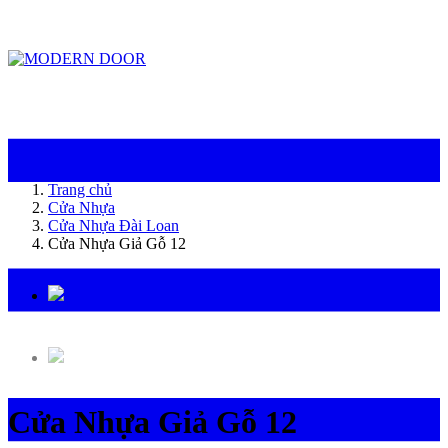
ModernDoor miễn phí giao hàng tại Đà Nẵng, TP.HCM, Biên Hòa và một số khu
vực tại Bình Dương
Trang chủ
Cửa Nhựa
Cửa Nhựa Đài Loan
Cửa Nhựa Giả Gỗ 12
Cửa Nhựa Giả Gỗ 12