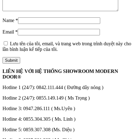
Name
*
Email
*
Lưu tên của tôi, email, và trang web trong trình duyệt này cho
lần bình luận kế tiếp của tôi.
LIÊN HỆ VỚI HỆ THỐNG SHOWROOM MODERN
DOOR®
Hotline 1 (24/7):
0842.111.444
( Đường dây nóng )
Hotline 2 (24/7):
0855.149.149
( Ms Trọng )
Hotline 3:
0947.286.111
( Ms.Uyên )
Tuyển Dụng
Hotline 4:
0855.304.305
( Ms. Linh )
Hotline 5:
0859.307.308
(Ms. Diệu )