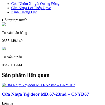
Cửa Nhôm Xingfa Quảng Đông
Cửa Nhựa Lõi Thép Upvc
Kính Cường Lực
Cửa Nhựa Vân Gỗ
Hỗ trợ trực tuyến
Tư vấn bán hàng
0855.149.149
Tư vấn dự án
0842.111.444
Sản phẩm liên quan
Cửa Nhựa Y@door MD.67-23md – CNYD67
Cửa Nhựa Lõi Thép Upvc
Liên hệ