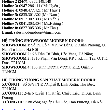
Hotline 2 (24/7):
0855.149.149
Hotline 3:
0947.286.111 ( Ms.Uyên )
Hotline 4:
0948.477.421 ( Mr.Thủy )
Hotline 5:
0835.301.302 (Mr. Nam )
Hotline 6:
0917.302.303 ( Ms.Yến )
Hotline 7:
0941.303.304 ( Ms.Hương )
Hotline 8:
0827.305.306 ( Mr Tần )
Email:
sales.moderndoor@gmail.com
HỆ THỐNG SHOWROOM MODERN DOOR®
SHOWROOM I:
Số 39, Lô 4, VPTW Đảng, P. Xuân Phương, Q.
Nam Từ Liêm, Hà Nội
SHOWROOM 2:
:26 Trần Tử Bình, Hòa Vang, Đà Nẵng
SHOWROOM 3:
1310 Phạm Văn Đồng, KP.5, P.Linh Tây, Q.Thủ
Đức, TP.HCM
SHOWROOM 4:
183 Kinh Dương Vương, P.12, Quận 6,
TP.HCM
HỆ THỐNG XƯỞNG SẢN XUẤT MODERN DOOR®
XƯỞNG I :
Số 63/37/1 Đường số 8, Linh Xuân, Thủ Đức,
Tuyển Dụng
TP.HCM
XƯỞNG II :
2/4a Nguyễn Thị Khắp, Chiêu Liêu, Dĩ An, Bình
Dương
XƯỞNG III
: Khu công nghiệp Cầu Gáo, Đan Phượng, Hà Nội