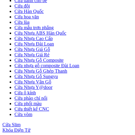
Cửa dành cho bé
Cửa đôi
Cửa Hàn Quốc
Cửa hoa văn
Cửa lùa
Cửa Nhựa Đài Loan
Cửa mẫu trơn phẳng
Cửa Nhựa ABS Hàn Quốc
Cửa Nhựa Cao Cấp
Cửa Nhựa Đài Loan
Cửa Nhựa Giả Gỗ
Cửa Nhựa Giá Rẻ
Cửa Nhựa Gỗ Composite
Cửa nhựa gỗ composite Đài Loan
Cửa Nhựa Gỗ Ghép Thanh
Cửa Nhựa Gỗ Sungyu
Cửa Nhựa Vân Gỗ
Cửa Nhựa Y@door
Cửa ô kính
Cửa phào chỉ nổi
Cửa phối màu
Cửa thiết kế CNC
Cửa vòm
Cửa Nhựa Cao Cấp
Cửa Slim
Khóa Điện Tử