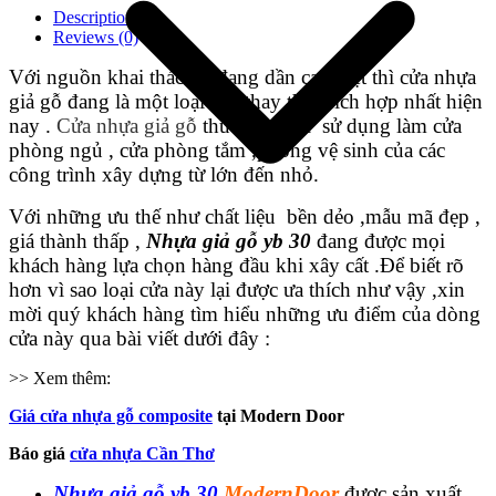
Description
Reviews (0)
Với nguồn khai thác gỗ đang dần cạn kiệt thì cửa nhựa
giả gỗ đang là một loại cửa thay thế thích hợp nhất hiện
nay .
Cửa nhựa giả gỗ
thường được sử dụng làm cửa
phòng ngủ , cửa phòng tắm ,phòng vệ sinh của các
công trình xây dựng từ lớn đến nhỏ.
Với những ưu thế như chất liệu bền dẻo ,mẫu mã đẹp ,
giá thành thấp ,
Nhựa giả gỗ yb 30
đang được mọi
khách hàng lựa chọn hàng đầu khi xây cất .Để biết rõ
hơn vì sao loại cửa này lại được ưa thích như vậy ,xin
Giới thiệu công ty
mời quý khách hàng tìm hiểu những ưu điểm của dòng
cửa này qua bài viết dưới đây :
>> Xem thêm:
Giá cửa nhựa gỗ composite
tại Modern Door
Báo giá
cửa nhựa Cần Thơ
Nhựa giả gỗ yb 30
ModernDoor
được sản xuất