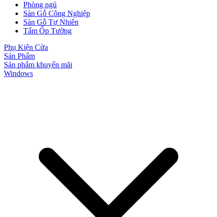
Phòng ngủ
Sàn Gỗ Công Nghiệp
Sàn Gỗ Tự Nhiên
Tấm Ốp Tường
Phụ Kiện Cửa
Sản Phẩm
Sản phẩm khuyến mãi
Windows
Cửa Nhựa Gỗ Ghép Thanh