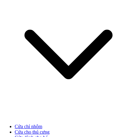
CỬA NHỰA
Cửa Nhựa Gỗ Composite
Cửa chỉ nhôm
Cửa cho thú cưng