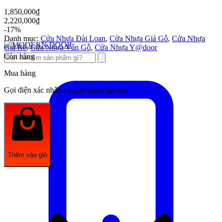
1,850,000
₫
2,220,000
₫
-17%
Danh mục:
Cửa Nhựa Đài Loan
,
Cửa Nhựa Giả Gỗ
,
Cửa Nhựa
Giá Rẻ
,
Cửa Nhựa Vân Gỗ
,
Cửa Nhựa Y@door
Còn hàng
Mua hàng
Gọi điện xác nhận và giao hàng tận nơi
Thêm vào giỏ