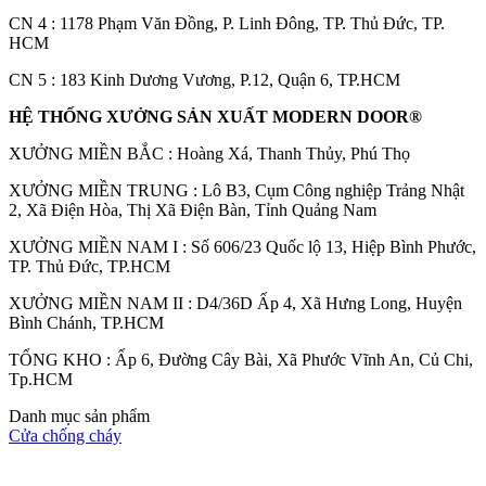
CN 4 : 1178 Phạm Văn Đồng, P. Linh Đông, TP. Thủ Đức, TP.
HCM
CN 5 : 183 Kinh Dương Vương, P.12, Quận 6, TP.HCM
Cửa Gỗ HDF
HỆ THỐNG XƯỞNG SẢN XUẤT MODERN DOOR®
XƯỞNG MIỀN BẮC : Hoàng Xá, Thanh Thủy, Phú Thọ
XƯỞNG MIỀN TRUNG : Lô B3, Cụm Công nghiệp Trảng Nhật
2, Xã Điện Hòa, Thị Xã Điện Bàn, Tỉnh Quảng Nam
XƯỞNG MIỀN NAM I : Số 606/23 Quốc lộ 13, Hiệp Bình Phước,
TP. Thủ Đức, TP.HCM
XƯỞNG MIỀN NAM II : D4/36D Ấp 4, Xã Hưng Long, Huyện
Bình Chánh, TP.HCM
TỔNG KHO : Ấp 6, Đường Cây Bài, Xã Phước Vĩnh An, Củ Chi,
Tp.HCM
Danh mục sản phẩm
Cửa chống cháy
Cửa Gỗ MDF Laminate