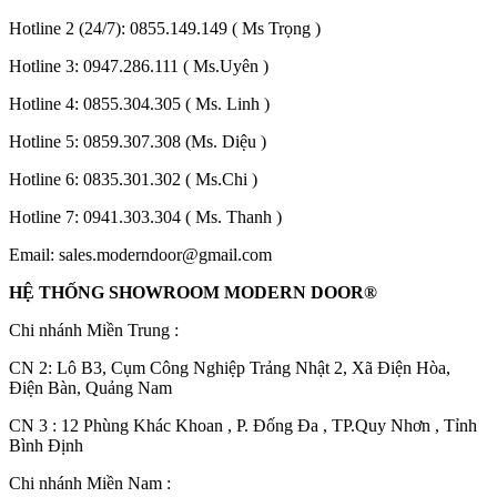
Hotline 2 (24/7):
0855.149.149
( Ms Trọng )
Hotline 3:
0947.286.111
( Ms.Uyên )
Hotline 4:
0855.304.305
( Ms. Linh )
Hotline 5:
0859.307.308
(Ms. Diệu )
Hotline 6:
0835.301.302
( Ms.Chi )
CỬA GỖ
Cửa Gỗ HDF Veneer
Hotline 7:
0941.303.304
( Ms. Thanh )
Email:
sales.moderndoor@gmail.com
HỆ THỐNG SHOWROOM MODERN DOOR®
Chi nhánh Miền Trung :
C
N 2: Lô B3, Cụm Công Nghiệp Trảng Nhật 2, Xã Điện Hòa,
Điện Bàn, Quảng Nam
CN 3 : 12 Phùng Khác Khoan , P. Đống Đa , TP.Quy Nhơn , Tỉnh
Bình Định
Chi nhánh Miền Nam :