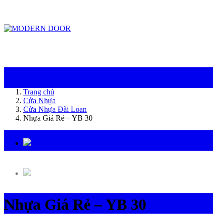
ModernDoor miễn phí giao hàng tại Đà Nẵng, TP.HCM, Biên Hòa và một số khu
vực tại Bình Dương
Trang chủ
Cửa Nhựa
Cửa Nhựa Đài Loan
Nhựa Giá Rẻ – YB 30
Nhựa Giá Rẻ – YB 30