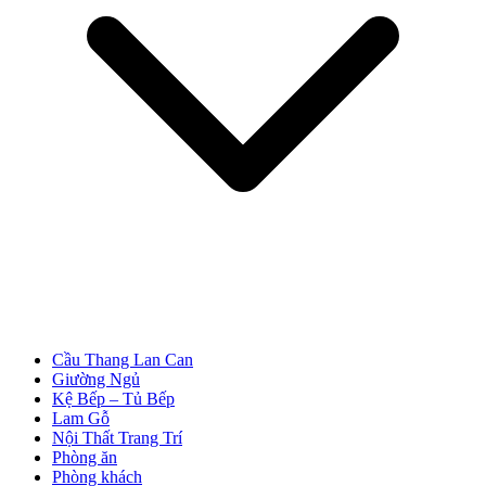
Cửa Nhựa Vân Gỗ
Cầu Thang Lan Can
Giường Ngủ
Kệ Bếp – Tủ Bếp
Lam Gỗ
Cửa Nhựa Lõi Thép Upvc
Nội Thất Trang Trí
Phòng ăn
Phòng khách