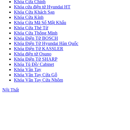
Khóa Cửa Chính
Khóa cửa điện tử Hyundai HT
Khóa Cửa Khách Sạn
Khóa Cửa Kính
Khóa Cửa Mã Số Mật Khẩu
Khóa Cửa Thẻ Từ
Khóa Cửa Thông Minh
Khóa Điện Tử BOSCH
Khóa Điện Tử Hyundai Hàn Quốc
Khóa Điện Tử KASSLER
Cửa Nhựa Giá Rẻ
Khóa điện tử Osuno
Khóa Điện Tử SHARP
Khóa Tủ Đồ/ Cabinet
Khóa Vân Tay
Khóa Vân Tay Cửa Gỗ
Khóa Vân Tay Cửa Nhôm
Nội Thất