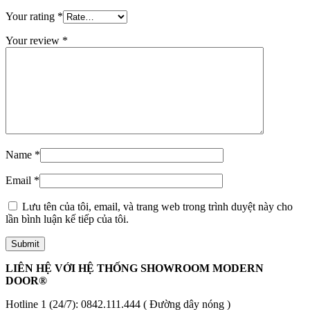
Your rating
*
Your review
*
Các loại cửa
Name
*
Email
*
Lưu tên của tôi, email, và trang web trong trình duyệt này cho
lần bình luận kế tiếp của tôi.
LIÊN HỆ VỚI HỆ THỐNG SHOWROOM MODERN
DOOR®
Hotline 1 (24/7):
0842.111.444
( Đường dây nóng )