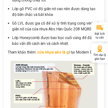
dụng chống cháy tốt.
Lớp gỗ PVC có độ giãn nở cao nên được dùng tạo
độ bền chắc và bắt khóa.
Gỗ LVL được gia cố để xử lý tình trạng cong vênh và
giãn nở của
cửa nhựa Abs Hàn Quốc 208 MQ808
.
Đặt lịch
Lớp Honeycomb được bao bọc cuối cùng để đảm
tư vấn
bảo vấn đề cách âm và cách nhiệt.
Tham khảo thêm:
cửa nhựa abs là g
ì tại Modern Door
Tìm đại lý
gần bạn