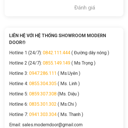
Đánh giá
LIÊN HỆ VỚI HỆ THỐNG SHOWROOM MODERN
DOOR®
Hotline 1 (24/7):
0842.111.444
( Đường dây nóng )
Hotline 2 (24/7):
0855.149.149
( Ms Trọng )
Hotline 3:
0947.286.111
( Ms.Uyên )
Hotline 4:
0855.304.305
( Ms. Linh )
Hotline 5:
0859.307.308
(Ms. Diệu )
Hotline 6:
0835.301.302
( Ms.Chi )
Hotline 7:
0941.303.304
( Ms. Thanh )
Email:
sales.moderndoor@gmail.com