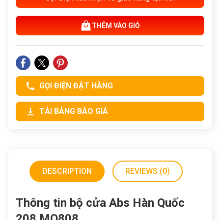
THÊM VÀO GIỎ
GỌI ĐIỆN ĐẶT HÀNG
TẢI BẢNG BÁO GIÁ
DESCRIPTION
REVIEWS (0)
Thông tin bộ cửa Abs Hàn Quốc
208 MQ808